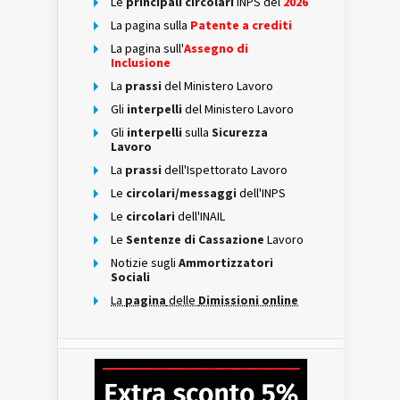
Le
principali circolari
INPS del
2026
La pagina sulla
Patente a crediti
La pagina sull'
Assegno di
Inclusione
La
prassi
del Ministero Lavoro
Gli
interpelli
del Ministero Lavoro
Gli
interpelli
sulla
Sicurezza
Lavoro
La
prassi
dell'Ispettorato Lavoro
Le
circolari/messaggi
dell'INPS
Le
circolari
dell'INAIL
Le
Sentenze di Cassazione
Lavoro
Notizie sugli
Ammortizzatori
Sociali
La
pagina
delle
Dimissioni online