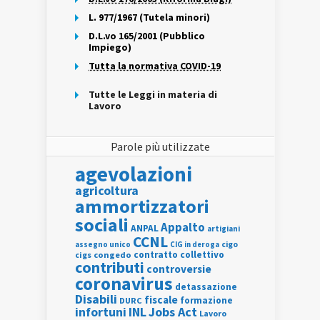
L. 977/1967 (Tutela minori)
D.L.vo 165/2001 (Pubblico
Impiego)
Tutta la normativa COVID-19
Tutte le Leggi in materia di
Lavoro
Parole più utilizzate
agevolazioni
agricoltura
ammortizzatori
sociali
Appalto
ANPAL
artigiani
CCNL
assegno unico
cigo
CIG in deroga
contratto collettivo
cigs
congedo
contributi
controversie
coronavirus
detassazione
Disabili
fiscale
formazione
DURC
INL
Jobs Act
infortuni
Lavoro