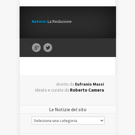
Autore:
La Redazione
diretto da
Eufranio Massi
ideato e curato da
Roberto Camera
Le Notizie del sito
Le
Notizie
del
sito