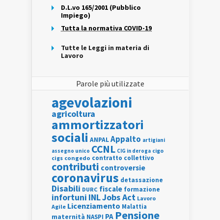
D.L.vo 165/2001 (Pubblico
Impiego)
Tutta la normativa COVID-19
Tutte le Leggi in materia di
Lavoro
Parole più utilizzate
agevolazioni
agricoltura
ammortizzatori
sociali
Appalto
ANPAL
artigiani
CCNL
assegno unico
cigo
CIG in deroga
contratto collettivo
cigs
congedo
contributi
controversie
coronavirus
detassazione
Disabili
fiscale
formazione
DURC
INL
Jobs Act
infortuni
Lavoro
Licenziamento
Agile
Malattia
Pensione
PA
maternità
NASPI