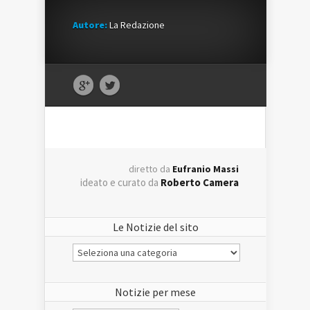
Autore:
La Redazione
diretto da
Eufranio Massi
ideato e curato da
Roberto Camera
Le Notizie del sito
Le
Notizie
del
sito
Notizie per mese