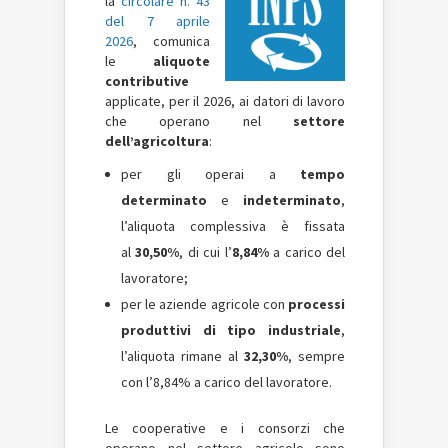
la
circolare n. 43
del 7 aprile
2026
, comunica
le
aliquote
contributive
applicate, per il 2026, ai datori di lavoro
che operano nel
settore
dell’agricoltura
:
per gli operai a
tempo
determinato
e
indeterminato
,
l’aliquota complessiva è fissata
al
30,50%
, di cui l’
8,84%
a carico del
lavoratore;
per le aziende agricole con
processi
produttivi di tipo industriale
,
l’aliquota rimane al
32,30%
, sempre
con l’8,84% a carico del lavoratore.
Le cooperative e i consorzi che