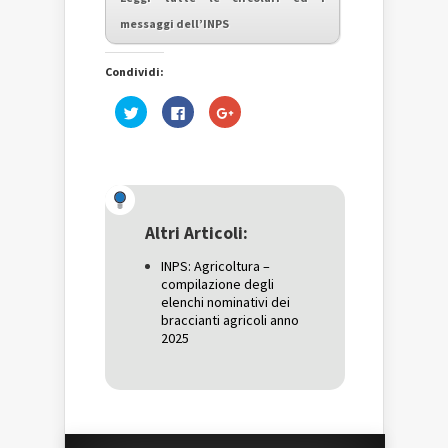
messaggi dell’INPS
Condividi:
Fai
Fai
Fai
clic
clic
clic
qui
per
qui
per
condividere
per
condividere
su
condividere
su
Facebook
su
Twitter
(Si
Google+
(Si
apre
(Si
apre
in
apre
in
una
in
una
nuova
una
Altri Articoli:
nuova
finestra)
nuova
finestra)
finestra)
INPS: Agricoltura –
compilazione degli
elenchi nominativi dei
braccianti agricoli anno
2025