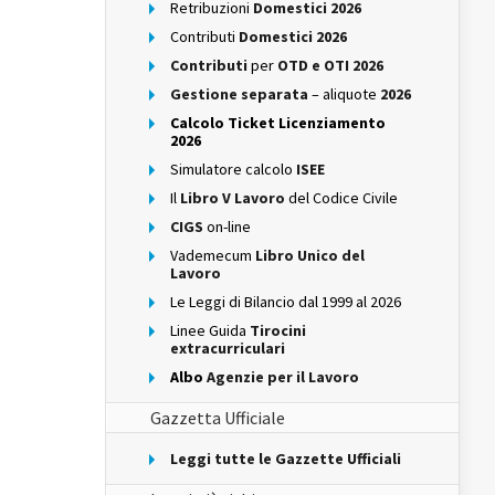
Retribuzioni
Domestici 2026
Contributi
Domestici 2026
Contributi
per
OTD e OTI 2026
Gestione separata
– aliquote
2026
Calcolo Ticket Licenziamento
2026
Simulatore calcolo
ISEE
Il
Libro V Lavoro
del Codice Civile
CIGS
on-line
Vademecum
Libro Unico del
Lavoro
Le Leggi di Bilancio dal 1999 al 2026
Linee Guida
Tirocini
extracurriculari
Albo
Agenzie per il Lavoro
Gazzetta Ufficiale
Leggi tutte le Gazzette Ufficiali