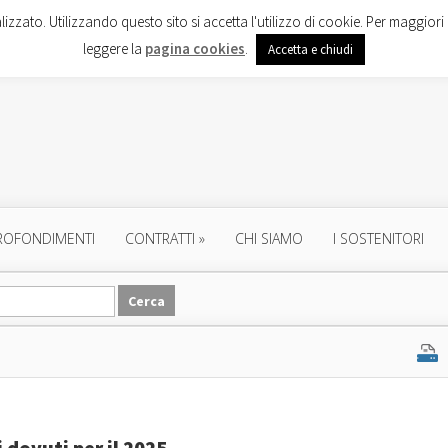
lizzato. Utilizzando questo sito si accetta l'utilizzo di cookie. Per maggiori 
leggere la
pagina cookies
.
Accetta e chiudi
ROFONDIMENTI
CONTRATTI
»
CHI SIAMO
I SOSTENITORI
 dovuti per il 2025