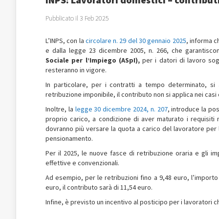
Pubblicato il 3 Feb 2025
L’INPS, con la
circolare n. 29 del 30 gennaio 2025
, informa c
e dalla legge 23 dicembre 2005, n. 266, che garantiscon
Sociale per l’Impiego (ASpI),
per i datori di lavoro sog
resteranno in vigore.
In particolare, per i contratti a tempo determinato, si
retribuzione imponibile, il contributo non si applica nei casi 
Inoltre, la
legge 30 dicembre 2024, n. 207
, introduce la pos
proprio carico, a condizione di aver maturato i requisiti
dovranno più versare la quota a carico del lavoratore per l
pensionamento.
Per il 2025, le nuove fasce di retribuzione oraria e gli imp
effettive e convenzionali.
Ad esempio, per le retribuzioni fino a 9,48 euro, l’importo
euro, il contributo sarà di 11,54 euro.
Infine, è previsto un incentivo al posticipo per i lavoratori c