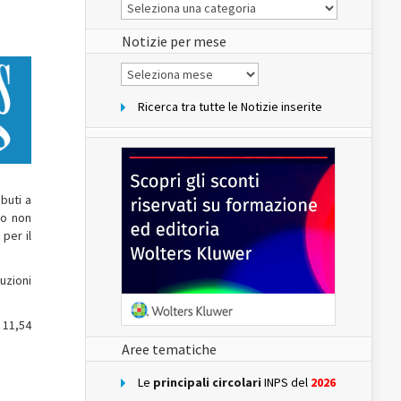
Le
Notizie
del
sito
Notizie per mese
Notizie
per
mese
Ricerca tra tutte le Notizie inserite
ibuti a
ro non
per il
uzioni
 11,54
Aree tematiche
Le
principali circolari
INPS del
2026