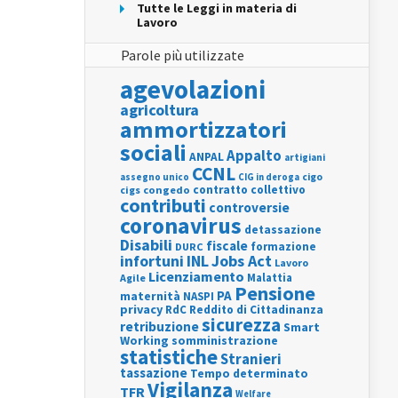
Tutte le Leggi in materia di
Lavoro
Parole più utilizzate
agevolazioni
agricoltura
ammortizzatori
sociali
Appalto
ANPAL
artigiani
CCNL
assegno unico
cigo
CIG in deroga
contratto collettivo
cigs
congedo
contributi
controversie
coronavirus
detassazione
Disabili
fiscale
formazione
DURC
INL
Jobs Act
infortuni
Lavoro
Licenziamento
Agile
Malattia
Pensione
PA
maternità
NASPI
privacy
RdC
Reddito di Cittadinanza
sicurezza
retribuzione
Smart
Working
somministrazione
statistiche
Stranieri
tassazione
Tempo determinato
Vigilanza
TFR
Welfare