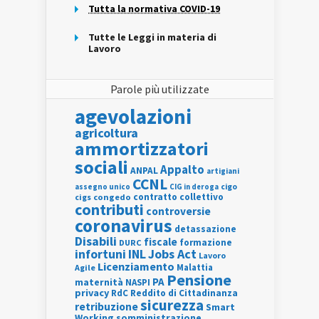
Tutta la normativa COVID-19
Tutte le Leggi in materia di
Lavoro
Parole più utilizzate
agevolazioni
agricoltura
ammortizzatori
sociali
Appalto
ANPAL
artigiani
CCNL
assegno unico
cigo
CIG in deroga
contratto collettivo
cigs
congedo
contributi
controversie
coronavirus
detassazione
Disabili
fiscale
formazione
DURC
INL
Jobs Act
infortuni
Lavoro
Licenziamento
Agile
Malattia
Pensione
PA
maternità
NASPI
privacy
RdC
Reddito di Cittadinanza
sicurezza
retribuzione
Smart
Working
somministrazione