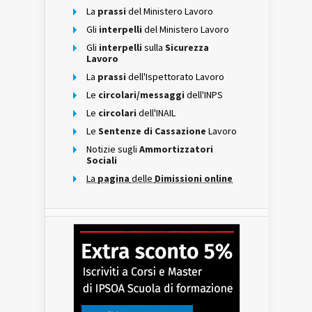
La
prassi
del Ministero Lavoro
Gli
interpelli
del Ministero Lavoro
Gli
interpelli
sulla
Sicurezza
Lavoro
La
prassi
dell'Ispettorato Lavoro
Le
circolari/messaggi
dell'INPS
Le
circolari
dell'INAIL
Le
Sentenze di Cassazione
Lavoro
Notizie sugli
Ammortizzatori
Sociali
La
pagina
delle
Dimissioni online