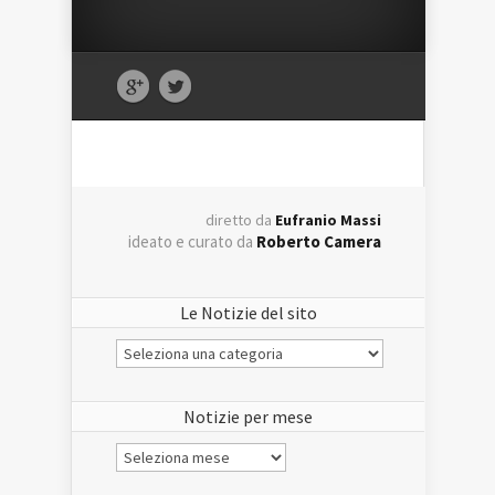
diretto da
Eufranio Massi
ideato e curato da
Roberto Camera
Le Notizie del sito
Le
Notizie
del
sito
Notizie per mese
Notizie
per
mese