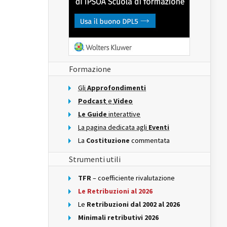
Formazione
Gli
Approfondimenti
Podcast
e
Video
Le Guide
interattive
La pagina dedicata agli
Eventi
La
Costituzione
commentata
Strumenti utili
TFR
– coefficiente rivalutazione
Le Retribuzioni al 2026
Le
Retribuzioni dal 2002 al 2026
Minimali retributivi 2026