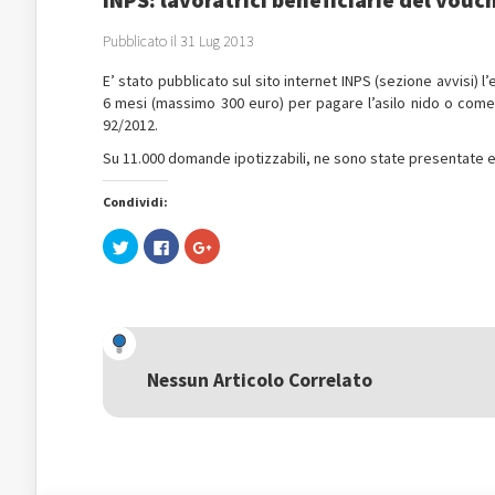
Pubblicato il 31 Lug 2013
E’ stato pubblicato sul sito internet INPS (sezione avvisi) 
6 mesi (massimo 300 euro) per pagare l’asilo nido o come c
92/2012.
Su 11.000 domande ipotizzabili, ne sono state presentate 
Condividi:
Fai
Fai
Fai
clic
clic
clic
qui
per
qui
per
condividere
per
condividere
su
condividere
su
Facebook
su
Twitter
(Si
Google+
(Si
apre
(Si
apre
in
apre
in
una
in
una
nuova
una
Nessun Articolo Correlato
nuova
finestra)
nuova
finestra)
finestra)