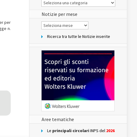
Le
Notizie
del
sito
Notizie per mese
er per
Notizie
per
gge n.
mese
Ricerca tra tutte le Notizie inserite
Aree tematiche
Le
principali circolari
INPS del
2026