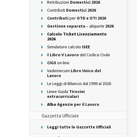
Retribuzioni
Domestici 2026
Contributi
Domestici 2026
Contributi
per
OTD e OTI 2026
Gestione separata
– aliquote
2026
Calcolo Ticket Licenziamento
2026
Simulatore calcolo
ISEE
Il
Libro V Lavoro
del Codice Civile
CIGS
on-line
Vademecum
Libro Unico del
Lavoro
Le Leggi di Bilancio dal 1999 al 2026
Linee Guida
Tirocini
extracurriculari
Albo
Agenzie per il Lavoro
Gazzetta Ufficiale
Leggi tutte le Gazzette Ufficiali