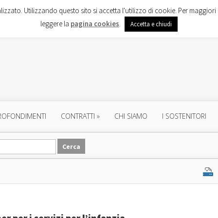
lizzato. Utilizzando questo sito si accetta l'utilizzo di cookie. Per maggiori 
leggere la
pagina cookies
.
Accetta e chiudi
ROFONDIMENTI
CONTRATTI
»
CHI SIAMO
I SOSTENITORI
r per i servizi per l’infanzia