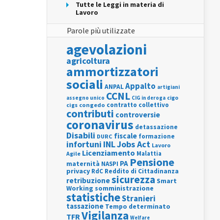
Tutte le Leggi in materia di
Lavoro
Parole più utilizzate
agevolazioni
agricoltura
ammortizzatori
sociali
Appalto
ANPAL
artigiani
CCNL
assegno unico
cigo
CIG in deroga
contratto collettivo
cigs
congedo
contributi
controversie
coronavirus
detassazione
Disabili
fiscale
formazione
DURC
INL
Jobs Act
infortuni
Lavoro
Licenziamento
Agile
Malattia
Pensione
PA
maternità
NASPI
privacy
RdC
Reddito di Cittadinanza
sicurezza
retribuzione
Smart
Working
somministrazione
statistiche
Stranieri
tassazione
Tempo determinato
Vigilanza
TFR
Welfare