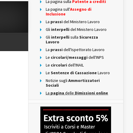
La pagina sulla
Patente a crediti
La pagina sull'
Assegno di
Inclusione
La
prassi
del Ministero Lavoro
Gli
interpelli
del Ministero Lavoro
Gli
interpelli
sulla
Sicurezza
Lavoro
La
prassi
dell'Ispettorato Lavoro
Le
circolari/messaggi
dell'INPS
Le
circolari
dell'INAIL
Le
Sentenze di Cassazione
Lavoro
Notizie sugli
Ammortizzatori
Sociali
La
pagina
delle
Dimissioni online