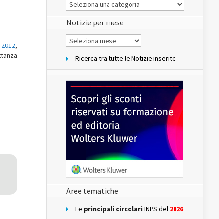
Le
Notizie
del
sito
Notizie per mese
Notizie
per
 2012
,
mese
ttanza
Ricerca tra tutte le Notizie inserite
Aree tematiche
Le
principali circolari
INPS del
2026