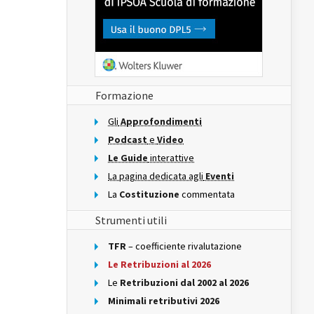
Formazione
Gli
Approfondimenti
Podcast
e
Video
Le Guide
interattive
La pagina dedicata agli
Eventi
La
Costituzione
commentata
Strumenti utili
TFR
– coefficiente rivalutazione
Le Retribuzioni al 2026
Le
Retribuzioni dal 2002 al 2026
Minimali retributivi 2026