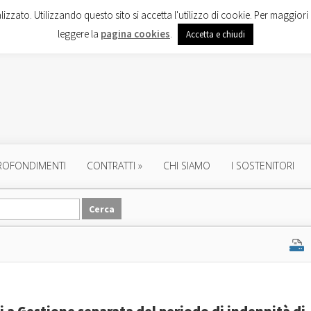
lizzato. Utilizzando questo sito si accetta l'utilizzo di cookie. Per maggiori 
leggere la
pagina cookies
.
Accetta e chiudi
ROFONDIMENTI
CONTRATTI
»
CHI SIAMO
I SOSTENITORI
i a Gestione separata del periodo di indennità di