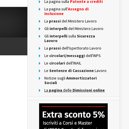
La pagina sulla
Patente a crediti
La pagina sull'
Assegno di
Inclusione
La
prassi
del Ministero Lavoro
Gli
interpelli
del Ministero Lavoro
Gli
interpelli
sulla
Sicurezza
Lavoro
La
prassi
dell'Ispettorato Lavoro
Le
circolari/messaggi
dell'INPS
Le
circolari
dell'INAIL
Le
Sentenze di Cassazione
Lavoro
Notizie sugli
Ammortizzatori
Sociali
La
pagina
delle
Dimissioni online