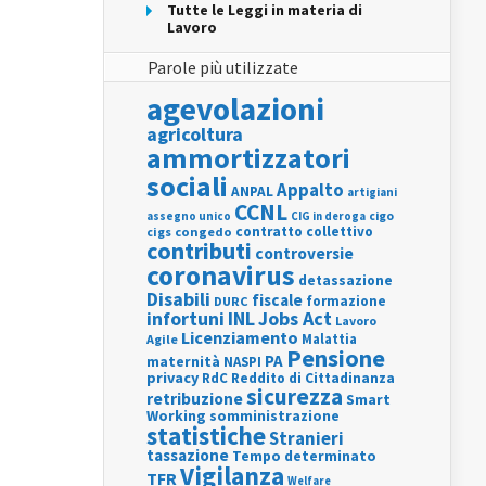
Tutte le Leggi in materia di
Lavoro
Parole più utilizzate
agevolazioni
agricoltura
ammortizzatori
sociali
Appalto
ANPAL
artigiani
CCNL
assegno unico
cigo
CIG in deroga
contratto collettivo
cigs
congedo
contributi
controversie
coronavirus
detassazione
Disabili
fiscale
formazione
DURC
INL
Jobs Act
infortuni
Lavoro
Licenziamento
Agile
Malattia
Pensione
PA
maternità
NASPI
privacy
RdC
Reddito di Cittadinanza
sicurezza
retribuzione
Smart
Working
somministrazione
statistiche
Stranieri
tassazione
Tempo determinato
Vigilanza
TFR
Welfare