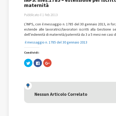
maternità
Pubblicato il 1 Feb 2013
L’INPS, con il messaggio n. 1785 del 30 gennaio 2013, in fo
estende alle lavoratrici/lavoratori iscritti alla Gestione 
dell’indennità di maternità/paternità da 3 a 5 mesi nei casi
il messaggio n. 1785 del 30 gennaio 2013
Condividi:
Fai
Fai
Fai
clic
clic
clic
qui
per
qui
per
condividere
per
condividere
su
condividere
su
Facebook
su
Twitter
(Si
Google+
(Si
apre
(Si
apre
in
apre
in
una
in
una
nuova
una
Nessun Articolo Correlato
nuova
finestra)
nuova
finestra)
finestra)