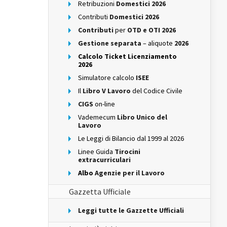
Retribuzioni
Domestici 2026
Contributi
Domestici 2026
Contributi
per
OTD e OTI 2026
Gestione separata
– aliquote
2026
Calcolo Ticket Licenziamento
2026
Simulatore calcolo
ISEE
Il
Libro V Lavoro
del Codice Civile
CIGS
on-line
Vademecum
Libro Unico del
Lavoro
Le Leggi di Bilancio dal 1999 al 2026
Linee Guida
Tirocini
extracurriculari
Albo
Agenzie per il Lavoro
Gazzetta Ufficiale
Leggi tutte le Gazzette Ufficiali