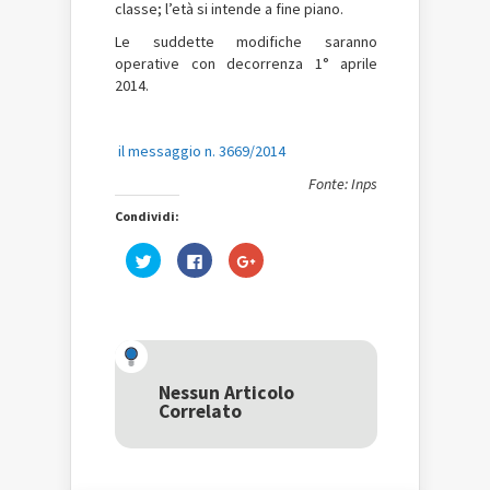
classe; l’età si intende a fine piano.
Le suddette modifiche saranno
operative con decorrenza 1° aprile
2014.
il messaggio n. 3669/2014
Fonte: Inps
Condividi:
Fai
Fai
Fai
clic
clic
clic
qui
per
qui
per
condividere
per
condividere
su
condividere
su
Facebook
su
Twitter
(Si
Google+
(Si
apre
(Si
apre
in
apre
in
una
in
una
nuova
una
Nessun Articolo
nuova
finestra)
nuova
Correlato
finestra)
finestra)