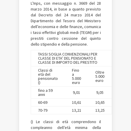
L’Inps, con messaggio n. 3669 del 28
marzo 2014, in base a quanto previsto
dal Decreto del 24 marzo 2014 del
Dipartimento del Tesoro del Ministero
dell’economia e delle finanze, comunica
i tassi effettivi globali medi (TEGM) per i
prestiti contro cessione del quinto
dello stipendio e della pensione.
TASSI SOGLIA CONVENZIONALI PER
CLASSE DI ETA’ DEL PENSIONATO E
CLASSE DI IMPORTO DEL PRESTITO
Classi di
Fino
Oltre
età del
a
5.000
pensionato
5.000
euro
()
euro
fino a 59
9,01
9,05
anni
60-69
10,61
10,65
70-79
13,21
13,25
() Le classi di età comprendono il
compleanno dell’età minima della