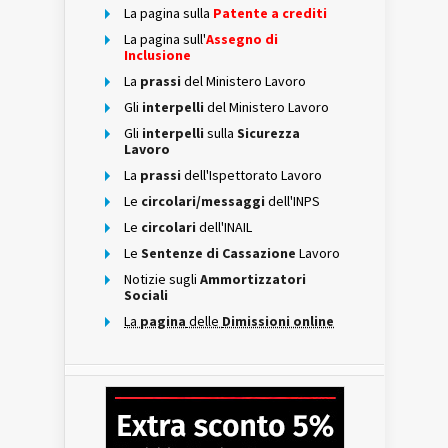
La pagina sulla
Patente a crediti
La pagina sull'
Assegno di
Inclusione
La
prassi
del Ministero Lavoro
Gli
interpelli
del Ministero Lavoro
Gli
interpelli
sulla
Sicurezza
Lavoro
La
prassi
dell'Ispettorato Lavoro
Le
circolari/messaggi
dell'INPS
Le
circolari
dell'INAIL
Le
Sentenze di Cassazione
Lavoro
Notizie sugli
Ammortizzatori
Sociali
La
pagina
delle
Dimissioni online