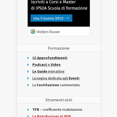
Formazione
Gli
Approfondimenti
Podcast
e
Video
Le Guide
interattive
La pagina dedicata agli
Eventi
La
Costituzione
commentata
Strumenti utili
TFR
– coefficiente rivalutazione
Le Retribuzioni al 2026