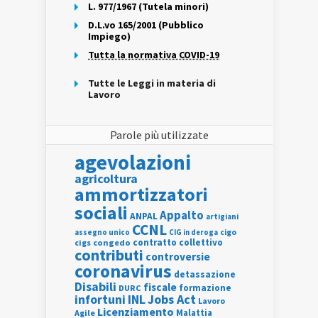
L. 977/1967 (Tutela minori)
D.L.vo 165/2001 (Pubblico
Impiego)
Tutta la normativa COVID-19
Tutte le Leggi in materia di
Lavoro
Parole più utilizzate
agevolazioni
agricoltura
ammortizzatori
sociali
Appalto
ANPAL
artigiani
CCNL
assegno unico
cigo
CIG in deroga
contratto collettivo
cigs
congedo
contributi
controversie
coronavirus
detassazione
Disabili
fiscale
formazione
DURC
INL
Jobs Act
infortuni
Lavoro
Licenziamento
Agile
Malattia