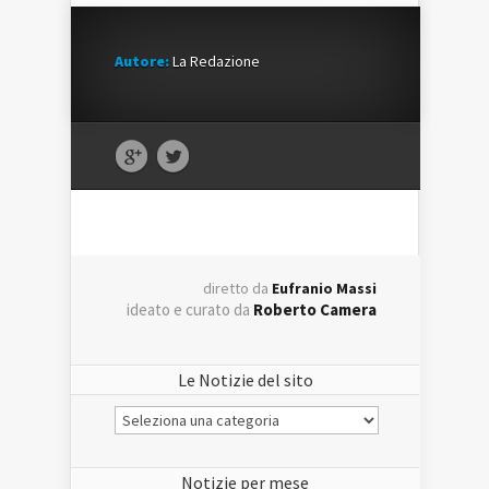
Autore:
La Redazione
diretto da
Eufranio Massi
ideato e curato da
Roberto Camera
Le Notizie del sito
Le
Notizie
del
sito
Notizie per mese