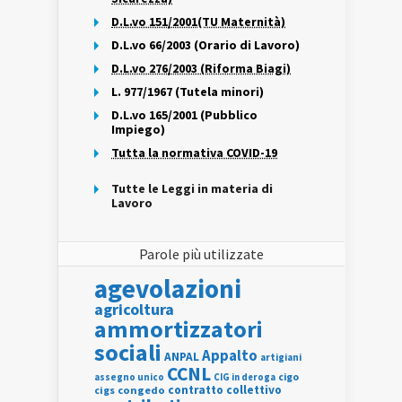
D.L.vo 151/2001(TU Maternità)
D.L.vo 66/2003 (Orario di Lavoro)
D.L.vo 276/2003 (Riforma Biagi)
L. 977/1967 (Tutela minori)
D.L.vo 165/2001 (Pubblico
Impiego)
Tutta la normativa COVID-19
Tutte le Leggi in materia di
Lavoro
Parole più utilizzate
agevolazioni
agricoltura
ammortizzatori
sociali
Appalto
ANPAL
artigiani
CCNL
assegno unico
cigo
CIG in deroga
contratto collettivo
cigs
congedo