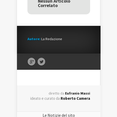
Nessun Articolo
nuova
finestra)
nuova
Correlato
finestra)
finestra)
Autore:
La Redazione
diretto da
Eufranio Massi
ideato e curato da
Roberto Camera
Le Notizie del sito