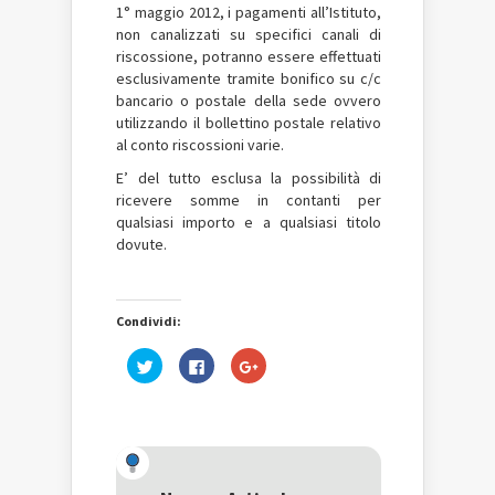
1° maggio 2012, i pagamenti all’Istituto,
non canalizzati su specifici canali di
riscossione, potranno essere effettuati
esclusivamente tramite bonifico su c/c
bancario o postale della sede ovvero
utilizzando il bollettino postale relativo
al conto riscossioni varie.
E’ del tutto esclusa la possibilità di
ricevere somme in contanti per
qualsiasi importo e a qualsiasi titolo
dovute.
Condividi:
Fai
Fai
Fai
clic
clic
clic
qui
per
qui
per
condividere
per
condividere
su
condividere
su
Facebook
su
Twitter
(Si
Google+
(Si
apre
(Si
apre
in
apre
in
una
in
una
nuova
una