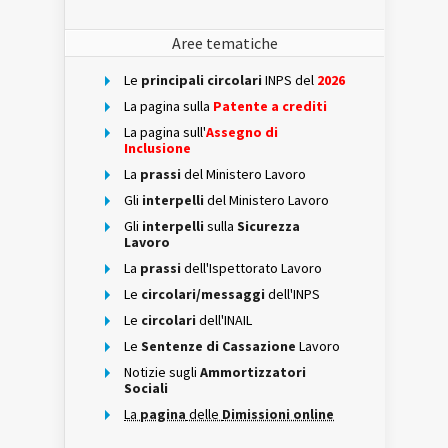
Aree tematiche
Le
principali circolari
INPS del
2026
La pagina sulla
Patente a crediti
La pagina sull'
Assegno di
Inclusione
La
prassi
del Ministero Lavoro
Gli
interpelli
del Ministero Lavoro
Gli
interpelli
sulla
Sicurezza
Lavoro
La
prassi
dell'Ispettorato Lavoro
Le
circolari/messaggi
dell'INPS
Le
circolari
dell'INAIL
Le
Sentenze di Cassazione
Lavoro
Notizie sugli
Ammortizzatori
Sociali
La
pagina
delle
Dimissioni online