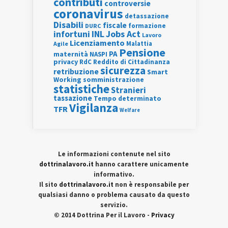
contributi
controversie
coronavirus
detassazione
Disabili
fiscale
formazione
DURC
INL
Jobs Act
infortuni
Lavoro
Licenziamento
Agile
Malattia
Pensione
PA
maternità
NASPI
privacy
RdC
Reddito di Cittadinanza
sicurezza
retribuzione
Smart
Working
somministrazione
statistiche
Stranieri
tassazione
Tempo determinato
Vigilanza
TFR
Welfare
Le informazioni contenute nel sito
dottrinalavoro.it
hanno carattere unicamente
informativo.
Il sito
dottrinalavoro.it
non è responsabile per
qualsiasi danno o problema causato da questo
servizio.
© 2014 Dottrina Per il Lavoro -
Privacy