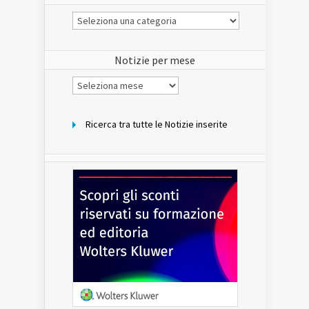
Le
Notizie
del
sito
Notizie per mese
Notizie
per
mese
Ricerca tra tutte le Notizie inserite