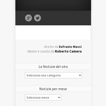
diretto da
Eufranio Massi
ideato e curato da
Roberto Camera
Le Notizie del sito
Le
Notizie
del
sito
Notizie per mese
Notizie
per
mese