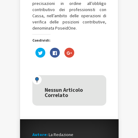
precisazioni in ordine all’obbligo
contributivo dei professionisti con
Cassa, nell’ambito delle operazioni di
verifica delle posizioni contributive,
denominata PoseidOne.
Condividi:
Fai
Fai
Fai
clic
clic
clic
qui
per
qui
per
condividere
per
condividere
su
condividere
su
Facebook
su
Twitter
(Si
Google+
(Si
apre
(Si
apre
in
apre
in
una
in
una
nuova
una
Nessun Articolo
nuova
finestra)
nuova
Correlato
finestra)
finestra)
Autore:
La Redazione