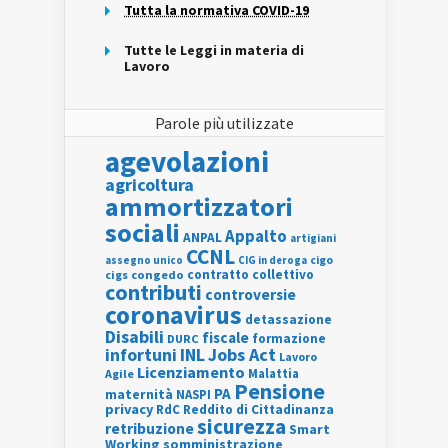
Tutta la normativa COVID-19
Tutte le Leggi in materia di
Lavoro
Parole più utilizzate
agevolazioni
agricoltura
ammortizzatori
sociali
Appalto
ANPAL
artigiani
CCNL
assegno unico
cigo
CIG in deroga
contratto collettivo
cigs
congedo
contributi
controversie
coronavirus
detassazione
Disabili
fiscale
formazione
DURC
INL
Jobs Act
infortuni
Lavoro
Licenziamento
Agile
Malattia
Pensione
PA
maternità
NASPI
privacy
RdC
Reddito di Cittadinanza
sicurezza
retribuzione
Smart
Working
somministrazione