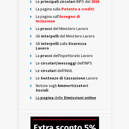
Le
principali circolari
INPS del
2026
La pagina sulla
Patente a crediti
La pagina sull'
Assegno di
Inclusione
La
prassi
del Ministero Lavoro
Gli
interpelli
del Ministero Lavoro
Gli
interpelli
sulla
Sicurezza
Lavoro
La
prassi
dell'Ispettorato Lavoro
Le
circolari/messaggi
dell'INPS
Le
circolari
dell'INAIL
Le
Sentenze di Cassazione
Lavoro
Notizie sugli
Ammortizzatori
Sociali
La
pagina
delle
Dimissioni online