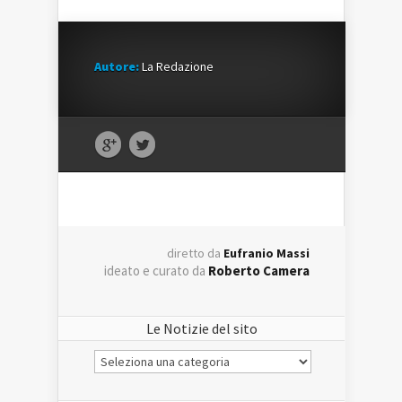
Autore:
La Redazione
diretto da
Eufranio Massi
ideato e curato da
Roberto Camera
Le Notizie del sito
Le
Notizie
del
sito