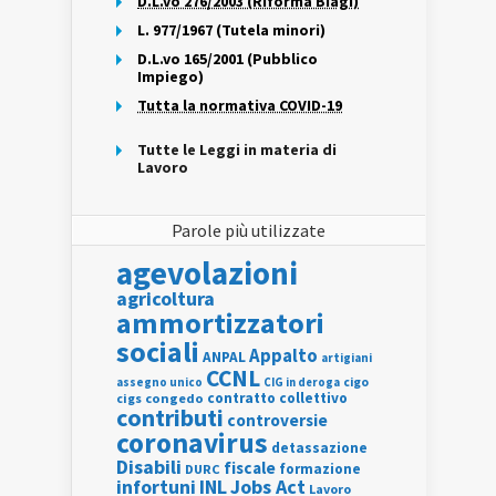
D.L.vo 276/2003 (Riforma Biagi)
L. 977/1967 (Tutela minori)
D.L.vo 165/2001 (Pubblico
Impiego)
Tutta la normativa COVID-19
Tutte le Leggi in materia di
Lavoro
Parole più utilizzate
agevolazioni
agricoltura
ammortizzatori
sociali
Appalto
ANPAL
artigiani
CCNL
assegno unico
cigo
CIG in deroga
contratto collettivo
cigs
congedo
contributi
controversie
coronavirus
detassazione
Disabili
fiscale
formazione
DURC
INL
Jobs Act
infortuni
Lavoro