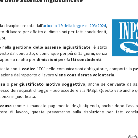
a la disciplina recata dall’
articolo 19 della legge n. 203/2024
,
to di lavoro per effetto di dimissioni per fatti concludenti,
SpI.
e nella
gestione delle assenze ingiustificate
: è stato
evisto dal contratto, o comunque per più di 15 giorni, senza
 rapporto risolto per
dimissioni per fatti concludenti
.
icata con il
codice
“
FC
” nelle comunicazioni obbligatorie, comporta la
pe
sazione del rapporto di lavoro
viene considerata volontaria
.
usa
o per
giustificato motivo soggettivo
, anche se derivante da a
ossesso dei requisiti di legge – può accedere alla NASpI. Questo vale anche 
enza ingiustificata.
 causa
(come il mancato pagamento degli stipendi), anche dopo l’avvio
ore di lavoro, queste prevarranno sulla risoluzione per fatti conclu
Fonte