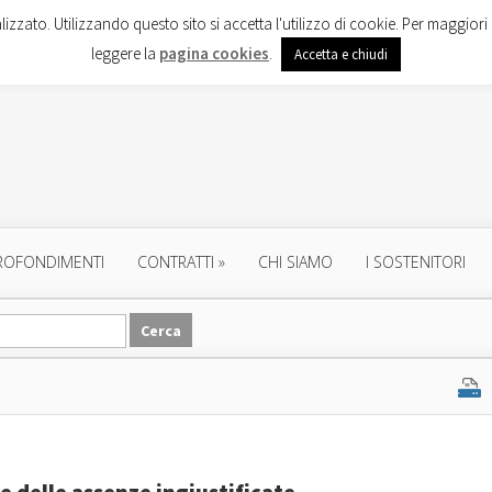
lizzato. Utilizzando questo sito si accetta l'utilizzo di cookie. Per maggiori 
leggere la
pagina cookies
.
Accetta e chiudi
ROFONDIMENTI
CONTRATTI
»
CHI SIAMO
I SOSTENITORI
e delle assenze ingiustificate