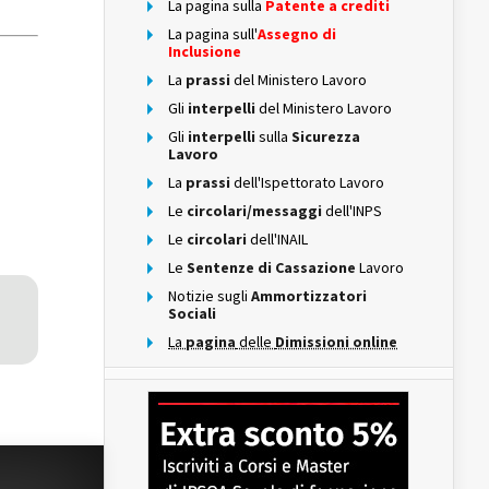
La pagina sulla
Patente a crediti
La pagina sull'
Assegno di
Inclusione
La
prassi
del Ministero Lavoro
Gli
interpelli
del Ministero Lavoro
Gli
interpelli
sulla
Sicurezza
Lavoro
La
prassi
dell'Ispettorato Lavoro
Le
circolari/messaggi
dell'INPS
Le
circolari
dell'INAIL
Le
Sentenze di Cassazione
Lavoro
Notizie sugli
Ammortizzatori
Sociali
La
pagina
delle
Dimissioni online