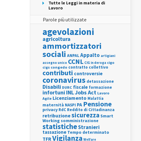
Tutte le Leggi in materia di
Lavoro
Parole più utilizzate
agevolazioni
agricoltura
ammortizzatori
sociali
Appalto
ANPAL
artigiani
CCNL
assegno unico
cigo
CIG in deroga
contratto collettivo
cigs
congedo
contributi
controversie
coronavirus
detassazione
Disabili
fiscale
formazione
DURC
INL
Jobs Act
infortuni
Lavoro
Licenziamento
Agile
Malattia
Pensione
PA
maternità
NASPI
privacy
RdC
Reddito di Cittadinanza
sicurezza
retribuzione
Smart
Working
somministrazione
statistiche
Stranieri
tassazione
Tempo determinato
Vigilanza
TFR
Welfare