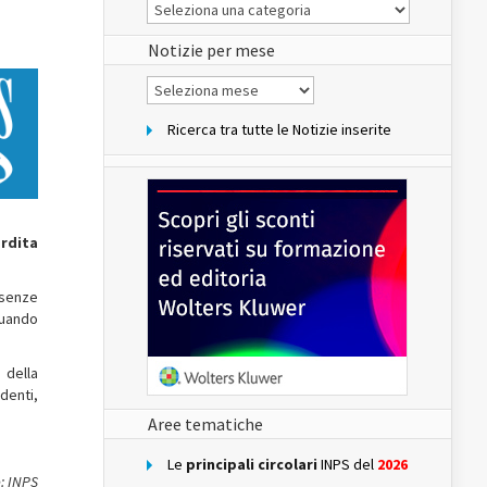
Le
Notizie
del
sito
Notizie per mese
Notizie
per
mese
Ricerca tra tutte le Notizie inserite
rdita
ssenze
quando
 della
denti,
Aree tematiche
Le
principali circolari
INPS del
2026
: INPS