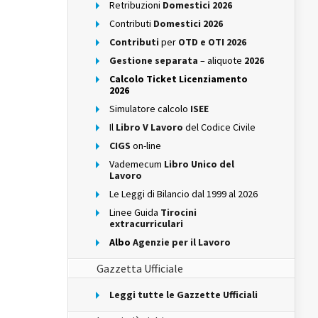
Retribuzioni
Domestici 2026
Contributi
Domestici 2026
Contributi
per
OTD e OTI 2026
Gestione separata
– aliquote
2026
Calcolo Ticket Licenziamento
2026
Simulatore calcolo
ISEE
Il
Libro V Lavoro
del Codice Civile
CIGS
on-line
Vademecum
Libro Unico del
Lavoro
Le Leggi di Bilancio dal 1999 al 2026
Linee Guida
Tirocini
extracurriculari
Albo
Agenzie per il Lavoro
Gazzetta Ufficiale
Leggi tutte le Gazzette Ufficiali