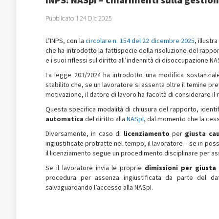
Pubblicato il 24 Dic 2025
L’INPS, con la
circolare n. 154 del 22 dicembre 2025
, illustr
che ha introdotto la fattispecie della risoluzione del rappor
e i suoi riflessi sul diritto all’indennità di disoccupazione NA
La legge 203/2024 ha introdotto una modifica sostanzial
stabilito che, se un lavoratore si assenta oltre il temine pr
motivazione, il datore di lavoro ha facoltà di considerare il
Questa specifica modalità di chiusura del rapporto, identif
automatica
del diritto alla
NASpI
, dal momento che la ces
Diversamente, in caso di
licenziamento
per
giusta ca
ingiustificate protratte nel tempo, il lavoratore – se in p
il licenziamento segue un procedimento disciplinare per ass
Se il lavoratore invia le proprie
dimissioni per giusta
procedura per assenza ingiustificata da parte del dat
salvaguardando l’accesso alla NASpI.