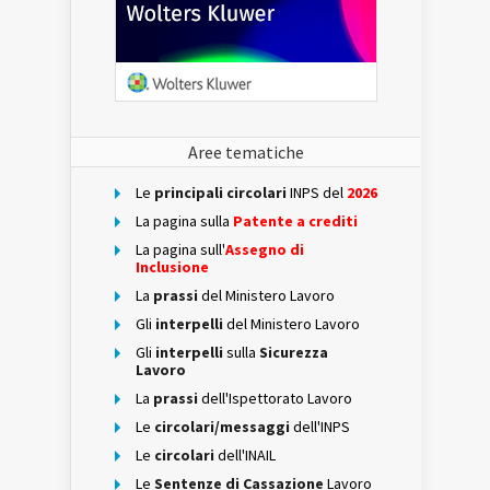
Aree tematiche
Le
principali circolari
INPS del
2026
La pagina sulla
Patente a crediti
La pagina sull'
Assegno di
Inclusione
La
prassi
del Ministero Lavoro
Gli
interpelli
del Ministero Lavoro
Gli
interpelli
sulla
Sicurezza
Lavoro
La
prassi
dell'Ispettorato Lavoro
Le
circolari/messaggi
dell'INPS
Le
circolari
dell'INAIL
Le
Sentenze di Cassazione
Lavoro