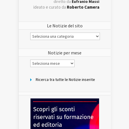
diretto da
Eufranio Massi
ideato e curato da
Roberto Camera
Le Notizie del sito
Le
Notizie
del
sito
Notizie per mese
Notizie
per
mese
Ricerca tra tutte le Notizie inserite