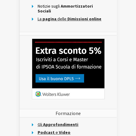
Notizie sugli
Ammortizzatori
Sociali
La
pagina
delle
Dimissioni online
Formazione
Gli
Approfondimenti
Podcast
e
Video