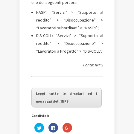
uno dei seguenti percorsi:
NASPI: “Servizi” > “Supporto al
reddito” > “Disoccupazione” >
“Lavoratori subordinati” > “NASPI”;
DIS-COLL: “Servizi” > “Supporto al
reddito” > “Disoccupazione” >
“Lavoratori a Progetto” > “DIS-COLL”.
Fonte: INPS
Leggi tutte le circolari ed i
messaggi dell’INPS
Condividi:
Fai
Fai
Fai
clic
clic
clic
qui
per
qui