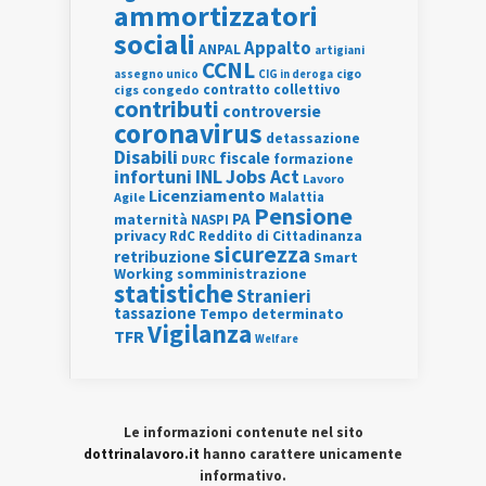
ammortizzatori
sociali
Appalto
ANPAL
artigiani
CCNL
assegno unico
cigo
CIG in deroga
contratto collettivo
cigs
congedo
contributi
controversie
coronavirus
detassazione
Disabili
fiscale
formazione
DURC
INL
Jobs Act
infortuni
Lavoro
Licenziamento
Agile
Malattia
Pensione
PA
maternità
NASPI
privacy
RdC
Reddito di Cittadinanza
sicurezza
retribuzione
Smart
Working
somministrazione
statistiche
Stranieri
tassazione
Tempo determinato
Vigilanza
TFR
Welfare
Le informazioni contenute nel sito
dottrinalavoro.it
hanno carattere unicamente
informativo.