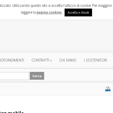
lizzato. Utilizzando questo sito si accetta l'utilizzo di cookie. Per maggiori 
leggere la
pagina cookies
.
Accetta e chiudi
ROFONDIMENTI
CONTRATTI
»
CHI SIAMO
I SOSTENITORI
’App mobile