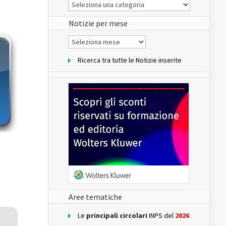
Le
Notizie
del
sito
Notizie per mese
Notizie
per
mese
Ricerca tra tutte le Notizie inserite
Aree tematiche
Le
principali circolari
INPS del
2026