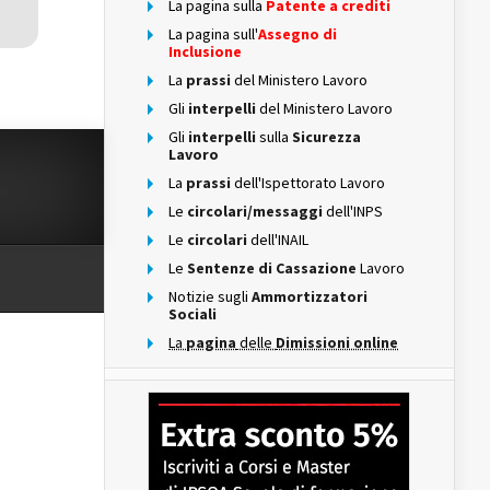
La pagina sulla
Patente a crediti
La pagina sull'
Assegno di
Inclusione
La
prassi
del Ministero Lavoro
Gli
interpelli
del Ministero Lavoro
Gli
interpelli
sulla
Sicurezza
Lavoro
La
prassi
dell'Ispettorato Lavoro
Le
circolari/messaggi
dell'INPS
Le
circolari
dell'INAIL
Le
Sentenze di Cassazione
Lavoro
Notizie sugli
Ammortizzatori
Sociali
La
pagina
delle
Dimissioni online