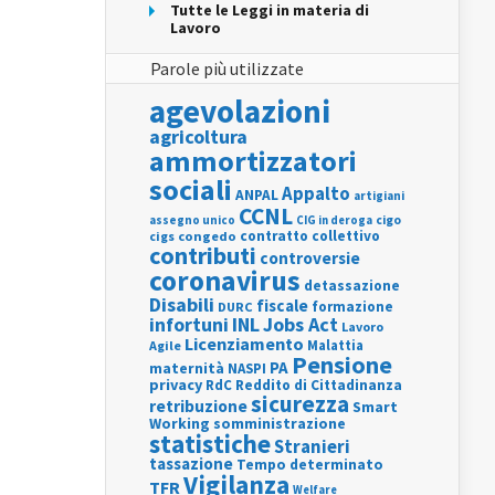
Tutte le Leggi in materia di
Lavoro
Parole più utilizzate
agevolazioni
agricoltura
ammortizzatori
sociali
Appalto
ANPAL
artigiani
CCNL
assegno unico
cigo
CIG in deroga
contratto collettivo
cigs
congedo
contributi
controversie
coronavirus
detassazione
Disabili
fiscale
formazione
DURC
INL
Jobs Act
infortuni
Lavoro
Licenziamento
Agile
Malattia
Pensione
PA
maternità
NASPI
privacy
RdC
Reddito di Cittadinanza
sicurezza
retribuzione
Smart
Working
somministrazione
statistiche
Stranieri
tassazione
Tempo determinato
Vigilanza
TFR
Welfare