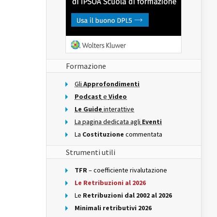
Formazione
Gli
Approfondimenti
Podcast
e
Video
Le Guide
interattive
La pagina dedicata agli
Eventi
La
Costituzione
commentata
Strumenti utili
TFR
– coefficiente rivalutazione
Le Retribuzioni al 2026
Le
Retribuzioni dal 2002 al 2026
Minimali retributivi 2026