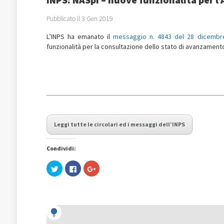
Pubblicato il 3 Gen 2019
L’INPS ha emanato il
messaggio n. 4843 del 28 dicembr
funzionalità per la consultazione dello stato di avanzament
Leggi tutte le circolari ed i messaggi dell’INPS
Condividi:
Fai
Fai
Fai
clic
clic
clic
qui
per
qui
per
condividere
per
condividere
su
condividere
su
Facebook
su
Twitter
(Si
Google+
(Si
apre
(Si
apre
in
apre
in
una
in