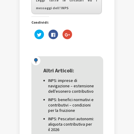
Leggi tutte le circolari ed i
messaggi dell’INPS
Condividi:
Fai
Fai
Fai
clic
clic
clic
qui
per
qui
per
condividere
per
condividere
su
condividere
su
Facebook
su
Twitter
(Si
Google+
(Si
apre
(Si
apre
in
apre
in
una
in
una
nuova
una
Altri Articoli:
nuova
finestra)
nuova
finestra)
finestra)
INPS: imprese di
navigazione – estensione
dell’esonero contributivo
INPS: benefici normativi e
contributivi – condizioni
per la fruizione
INPS: Pescatori autonomi:
aliquota contributiva per
il 2026