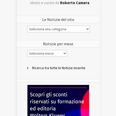
ideato e curato da
Roberto Camera
Le Notizie del sito
Le
Notizie
del
sito
Notizie per mese
Notizie
per
mese
Ricerca tra tutte le Notizie inserite