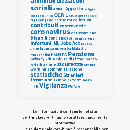
ammortizzatori
sociali
Appalto
ANPAL
artigiani
CCNL
assegno unico
cigo
CIG in deroga
contratto collettivo
cigs
congedo
contributi
controversie
coronavirus
detassazione
Disabili
fiscale
formazione
DURC
INL
Jobs Act
infortuni
Lavoro
Licenziamento
Agile
Malattia
Pensione
PA
maternità
NASPI
privacy
RdC
Reddito di Cittadinanza
sicurezza
retribuzione
Smart
Working
somministrazione
statistiche
Stranieri
tassazione
Tempo determinato
Vigilanza
TFR
Welfare
Le informazioni contenute nel sito
dottrinalavoro.it
hanno carattere unicamente
informativo.
Il sito
dottrinalavoro.it
non è responsabile per