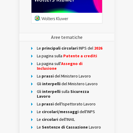
Aree tematiche
Le
principali circolari
INPS del
2026
La pagina sulla
Patente a crediti
La pagina sull'
Assegno di
Inclusione
La
prassi
del Ministero Lavoro
Gli
interpelli
del Ministero Lavoro
Gli
interpelli
sulla
Sicurezza
Lavoro
La
prassi
dell'Ispettorato Lavoro
Le
circolari/messaggi
dell'INPS
Le
circolari
dell'INAIL
Le
Sentenze di Cassazione
Lavoro