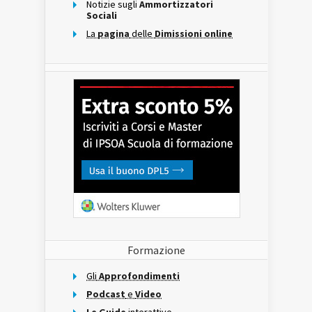
Notizie sugli
Ammortizzatori
Sociali
La
pagina
delle
Dimissioni online
Formazione
Gli
Approfondimenti
Podcast
e
Video