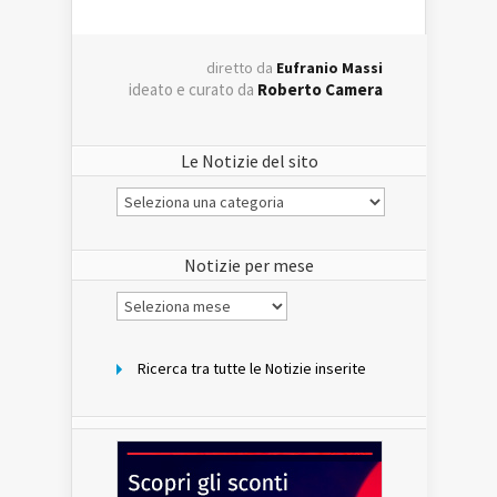
diretto da
Eufranio Massi
ideato e curato da
Roberto Camera
Le Notizie del sito
Le
Notizie
del
sito
Notizie per mese
Notizie
per
mese
Ricerca tra tutte le Notizie inserite