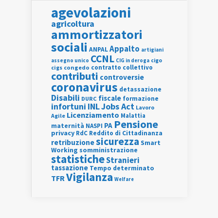
agevolazioni
agricoltura
ammortizzatori
sociali
Appalto
ANPAL
artigiani
CCNL
assegno unico
cigo
CIG in deroga
contratto collettivo
cigs
congedo
contributi
controversie
coronavirus
detassazione
Disabili
fiscale
formazione
DURC
INL
Jobs Act
infortuni
Lavoro
Licenziamento
Agile
Malattia
Pensione
PA
maternità
NASPI
privacy
RdC
Reddito di Cittadinanza
sicurezza
retribuzione
Smart
Working
somministrazione
statistiche
Stranieri
tassazione
Tempo determinato
Vigilanza
TFR
Welfare