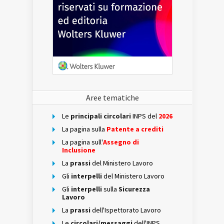
Aree tematiche
Le
principali circolari
INPS del
2026
La pagina sulla
Patente a crediti
La pagina sull'
Assegno di
Inclusione
La
prassi
del Ministero Lavoro
Gli
interpelli
del Ministero Lavoro
Gli
interpelli
sulla
Sicurezza
Lavoro
La
prassi
dell'Ispettorato Lavoro
Le
circolari/messaggi
dell'INPS