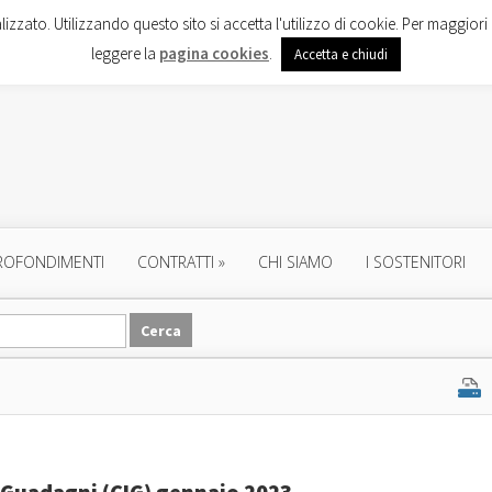
lizzato. Utilizzando questo sito si accetta l'utilizzo di cookie. Per maggiori 
leggere la
pagina cookies
.
Accetta e chiudi
ROFONDIMENTI
CONTRATTI
»
CHI SIAMO
I SOSTENITORI
 Guadagni (CIG) gennaio 2023