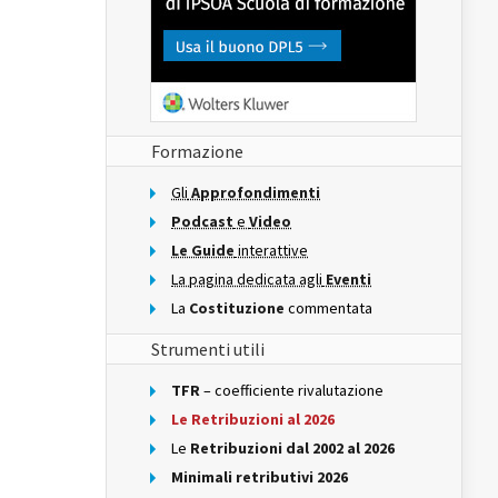
Formazione
Gli
Approfondimenti
Podcast
e
Video
Le Guide
interattive
La pagina dedicata agli
Eventi
La
Costituzione
commentata
Strumenti utili
TFR
– coefficiente rivalutazione
Le Retribuzioni al 2026
Le
Retribuzioni dal 2002 al 2026
Minimali retributivi 2026