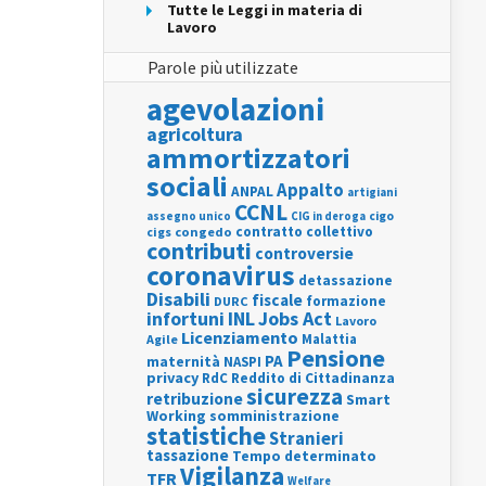
Tutte le Leggi in materia di
Lavoro
Parole più utilizzate
agevolazioni
agricoltura
ammortizzatori
sociali
Appalto
ANPAL
artigiani
CCNL
assegno unico
cigo
CIG in deroga
contratto collettivo
cigs
congedo
contributi
controversie
coronavirus
detassazione
Disabili
fiscale
formazione
DURC
INL
Jobs Act
infortuni
Lavoro
Licenziamento
Agile
Malattia
Pensione
PA
maternità
NASPI
privacy
RdC
Reddito di Cittadinanza
sicurezza
retribuzione
Smart
Working
somministrazione
statistiche
Stranieri
tassazione
Tempo determinato
Vigilanza
TFR
Welfare