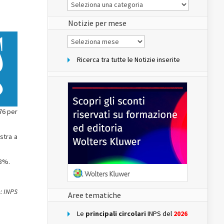
Le
Notizie
del
sito
Notizie per mese
Notizie
per
mese
Ricerca tra tutte le Notizie inserite
76 per
stra a
,8%.
: INPS
Aree tematiche
Le
principali circolari
INPS del
2026