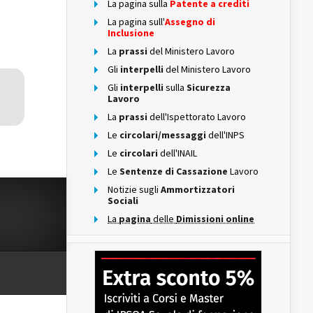
La pagina sulla
Patente a crediti
La pagina sull'
Assegno di
Inclusione
La
prassi
del Ministero Lavoro
Gli
interpelli
del Ministero Lavoro
Gli
interpelli
sulla
Sicurezza
Lavoro
La
prassi
dell'Ispettorato Lavoro
Le
circolari/messaggi
dell'INPS
Le
circolari
dell'INAIL
Le
Sentenze di Cassazione
Lavoro
Notizie sugli
Ammortizzatori
Sociali
La
pagina
delle
Dimissioni online