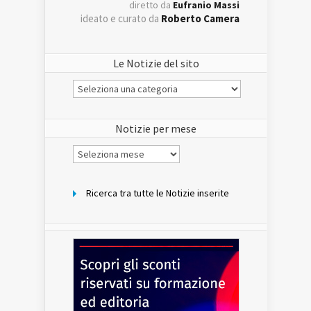
diretto da
Eufranio Massi
ideato e curato da
Roberto Camera
Le Notizie del sito
Le
Notizie
del
sito
Notizie per mese
Notizie
per
mese
Ricerca tra tutte le Notizie inserite