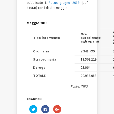
pubblicato il
Focus giugno 2019
(pdf
819KB) con i dati di maggio.
Maggio
2019
Ore
Tipo intervento
autorizzate
agli operai
Ordinaria
7.341.790
Straordinaria
13.568.229
Deroga
23.964
TOTALE
20.933.983
Fonte: INPS
Condividi:
Fai
Fai
Fai
clic
clic
clic