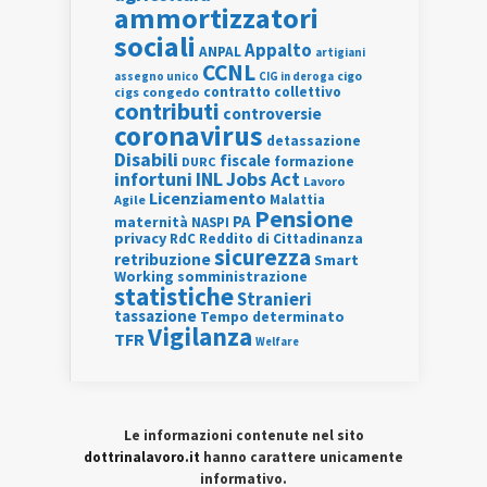
ammortizzatori
sociali
Appalto
ANPAL
artigiani
CCNL
assegno unico
cigo
CIG in deroga
contratto collettivo
cigs
congedo
contributi
controversie
coronavirus
detassazione
Disabili
fiscale
formazione
DURC
INL
Jobs Act
infortuni
Lavoro
Licenziamento
Agile
Malattia
Pensione
PA
maternità
NASPI
privacy
RdC
Reddito di Cittadinanza
sicurezza
retribuzione
Smart
Working
somministrazione
statistiche
Stranieri
tassazione
Tempo determinato
Vigilanza
TFR
Welfare
Le informazioni contenute nel sito
dottrinalavoro.it
hanno carattere unicamente
informativo.