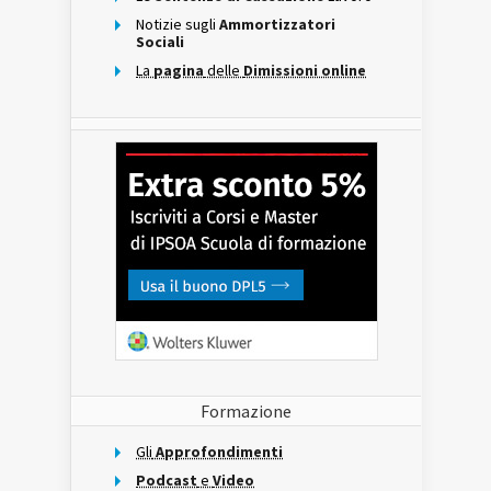
Notizie sugli
Ammortizzatori
Sociali
La
pagina
delle
Dimissioni online
Formazione
Gli
Approfondimenti
Podcast
e
Video