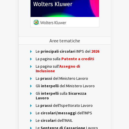
Aree tematiche
Le
principali circolari
INPS del
2026
La pagina sulla
Patente a crediti
La pagina sull'
Assegno di
Inclusione
La
prassi
del Ministero Lavoro
Gli
interpelli
del Ministero Lavoro
Gli
interpelli
sulla
Sicurezza
Lavoro
La
prassi
dell'Ispettorato Lavoro
Le
circolari/messaggi
dell'INPS
Le
circolari
dell'INAIL
Le
Sentenze di Cassazione
Lavoro