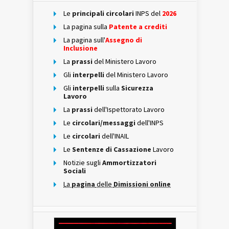
Le
principali circolari
INPS del
2026
La pagina sulla
Patente a crediti
La pagina sull'
Assegno di
Inclusione
La
prassi
del Ministero Lavoro
Gli
interpelli
del Ministero Lavoro
Gli
interpelli
sulla
Sicurezza
Lavoro
La
prassi
dell'Ispettorato Lavoro
Le
circolari/messaggi
dell'INPS
Le
circolari
dell'INAIL
Le
Sentenze di Cassazione
Lavoro
Notizie sugli
Ammortizzatori
Sociali
La
pagina
delle
Dimissioni online