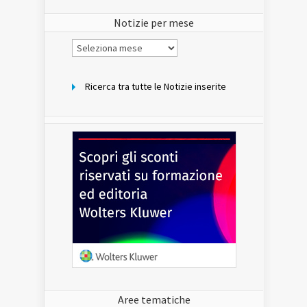
sito
Notizie per mese
Notizie
per
mese
Ricerca tra tutte le Notizie inserite
Aree tematiche