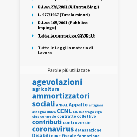
D.L.vo 276/2003 (Riforma Biagi)
L. 977/1967 (Tutela minori)
D.L.vo 165/2001 (Pubblico
Impiego)
Tutta la normativa COVID-19
Tutte le Leggi in materia di
Lavoro
Parole più utilizzate
agevolazioni
agricoltura
ammortizzatori
sociali
Appalto
ANPAL
artigiani
CCNL
assegno unico
cigo
CIG in deroga
contratto collettivo
cigs
congedo
contributi
controversie
coronavirus
detassazione
Disabili
fiscale
formazione
DURC