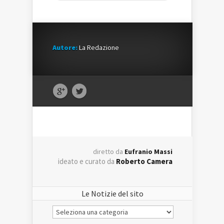
Autore:
La Redazione
diretto da
Eufranio Massi
ideato e curato da
Roberto Camera
Le Notizie del sito
Le
Notizie
del