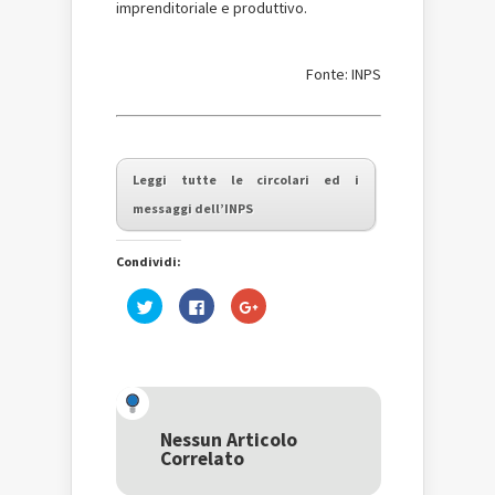
imprenditoriale e produttivo.
Fonte: INPS
Leggi tutte le circolari ed i
messaggi dell’INPS
Condividi:
Fai
Fai
Fai
clic
clic
clic
qui
per
qui
per
condividere
per
condividere
su
condividere
su
Facebook
su
Twitter
(Si
Google+
(Si
apre
(Si
apre
in
apre
in
una
in
una
nuova
una
Nessun Articolo
nuova
finestra)
nuova
Correlato
finestra)
finestra)