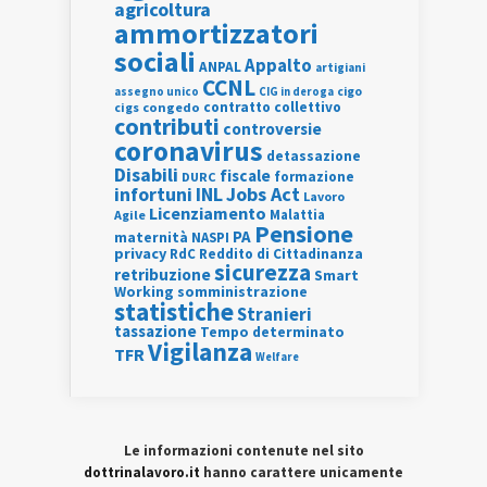
agricoltura
ammortizzatori
sociali
Appalto
ANPAL
artigiani
CCNL
assegno unico
cigo
CIG in deroga
contratto collettivo
cigs
congedo
contributi
controversie
coronavirus
detassazione
Disabili
fiscale
formazione
DURC
INL
Jobs Act
infortuni
Lavoro
Licenziamento
Agile
Malattia
Pensione
PA
maternità
NASPI
privacy
RdC
Reddito di Cittadinanza
sicurezza
retribuzione
Smart
Working
somministrazione
statistiche
Stranieri
tassazione
Tempo determinato
Vigilanza
TFR
Welfare
Le informazioni contenute nel sito
dottrinalavoro.it
hanno carattere unicamente