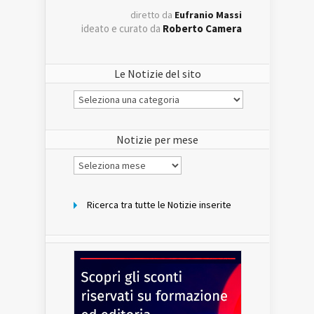
diretto da
Eufranio Massi
ideato e curato da
Roberto Camera
Le Notizie del sito
Le
Notizie
del
sito
Notizie per mese
Notizie
per
mese
Ricerca tra tutte le Notizie inserite