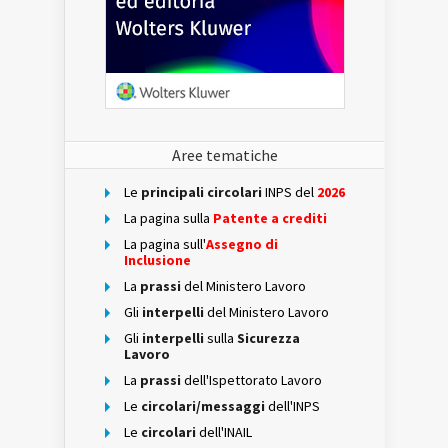
Aree tematiche
Le
principali circolari
INPS del
2026
La pagina sulla
Patente a crediti
La pagina sull'
Assegno di
Inclusione
La
prassi
del Ministero Lavoro
Gli
interpelli
del Ministero Lavoro
Gli
interpelli
sulla
Sicurezza
Lavoro
La
prassi
dell'Ispettorato Lavoro
Le
circolari/messaggi
dell'INPS
Le
circolari
dell'INAIL