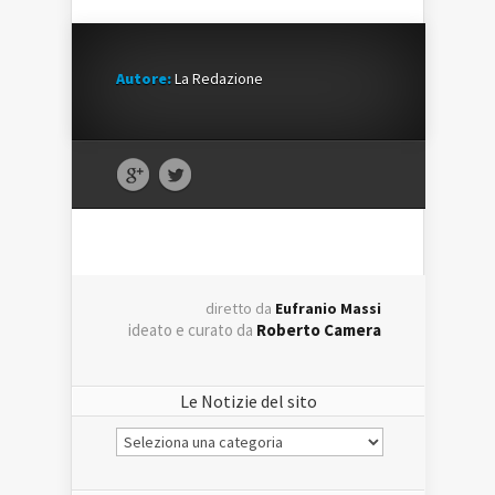
Autore:
La Redazione
diretto da
Eufranio Massi
ideato e curato da
Roberto Camera
Le Notizie del sito
Le
Notizie
del
sito