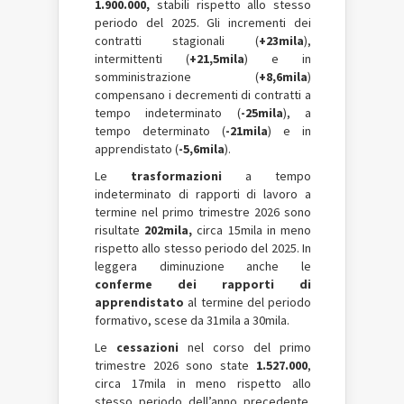
1.900.000,
stabili rispetto allo stesso
periodo del 2025. Gli incrementi dei
contratti stagionali (
+23mila
),
intermittenti (
+21,5mila
) e in
somministrazione (
+8,6mila
)
compensano i decrementi di contratti a
tempo indeterminato (
-25mila
), a
tempo determinato (
-21mila
) e in
apprendistato (
-5,6mila
).
Le
trasformazioni
a tempo
indeterminato di rapporti di lavoro a
termine nel primo trimestre 2026 sono
risultate
202mila,
circa 15mila in meno
rispetto allo stesso periodo del 2025. In
leggera diminuzione anche le
conferme dei rapporti di
apprendistato
al termine del periodo
formativo, scese da 31mila a 30mila.
Le
cessazioni
nel corso del primo
trimestre 2026 sono state
1.527.000
,
circa 17mila
in meno rispetto allo
stesso periodo dell’anno precedente.