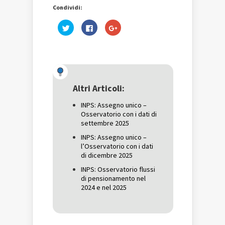
Condividi:
Fai
Fai
Fai
clic
clic
clic
qui
per
qui
per
condividere
per
condividere
su
condividere
su
Facebook
su
Twitter
(Si
Google+
(Si
apre
(Si
apre
in
apre
in
una
in
una
nuova
una
Altri Articoli:
nuova
finestra)
nuova
finestra)
finestra)
INPS: Assegno unico –
Osservatorio con i dati di
settembre 2025
INPS: Assegno unico –
l’Osservatorio con i dati
di dicembre 2025
INPS: Osservatorio flussi
di pensionamento nel
2024 e nel 2025