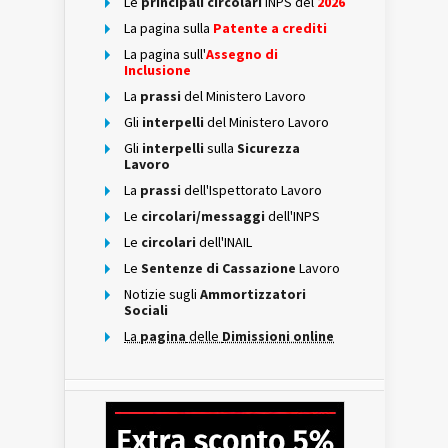
Le
principali circolari
INPS del
2026
La pagina sulla
Patente a crediti
La pagina sull'
Assegno di
Inclusione
La
prassi
del Ministero Lavoro
Gli
interpelli
del Ministero Lavoro
Gli
interpelli
sulla
Sicurezza
Lavoro
La
prassi
dell'Ispettorato Lavoro
Le
circolari/messaggi
dell'INPS
Le
circolari
dell'INAIL
Le
Sentenze di Cassazione
Lavoro
Notizie sugli
Ammortizzatori
Sociali
La
pagina
delle
Dimissioni online