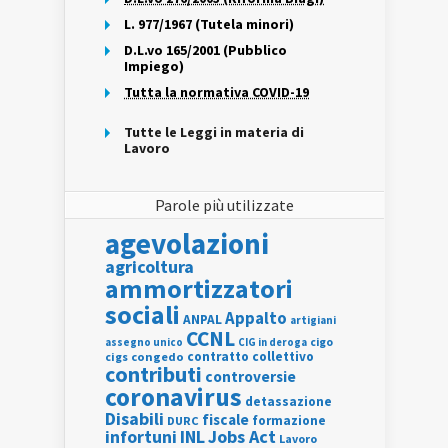
L. 977/1967 (Tutela minori)
D.L.vo 165/2001 (Pubblico
Impiego)
Tutta la normativa COVID-19
Tutte le Leggi in materia di
Lavoro
Parole più utilizzate
agevolazioni
agricoltura
ammortizzatori
sociali
Appalto
ANPAL
artigiani
CCNL
assegno unico
cigo
CIG in deroga
contratto collettivo
cigs
congedo
contributi
controversie
coronavirus
detassazione
Disabili
fiscale
formazione
DURC
INL
Jobs Act
infortuni
Lavoro