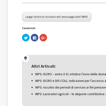
Leggi tutte le circolari ed i messaggi dell’INPS
Condividi:
Fai
Fai
Fai
clic
clic
clic
qui
per
qui
per
condividere
per
condividere
su
condividere
su
Facebook
su
Twitter
(Si
Google+
(Si
apre
(Si
apre
in
apre
in
una
in
una
nuova
una
Altri Articoli:
nuova
finestra)
nuova
finestra)
finestra)
INPS: ISCRO – entro il 31 ottobre l’invio delle do
INPS: ISCRO e DIS-COLL: indicazioni per l’accesso a
INPS: riscatto dei periodi di servizio ai fini pensio
INPS: Lavoratori agricoli – le aliquote contributive