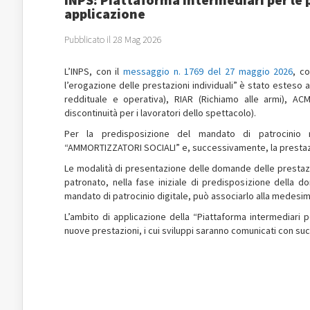
applicazione
Pubblicato il 28 Mag 2026
L’INPS, con il
messaggio n. 1769 del 27 maggio 2026
, co
l’erogazione delle prestazioni individuali” è stato esteso a
reddituale e operativa), RIAR (Richiamo alle armi), AC
discontinuità per i lavoratori dello spettacolo).
Per la predisposizione del mandato di patrocinio n
“AMMORTIZZATORI SOCIALI” e, successivamente, la prestaz
Le modalità di presentazione delle domande delle prestazio
patronato, nella fase iniziale di predisposizione della d
mandato di patrocinio digitale, può associarlo alla medes
L’ambito di applicazione della “Piattaforma intermediari 
nuove prestazioni, i cui sviluppi saranno comunicati con su