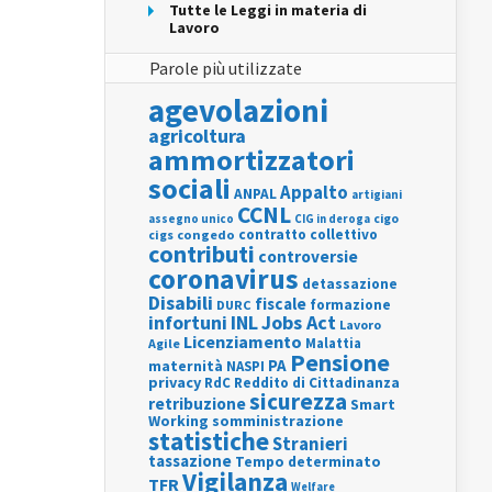
Tutte le Leggi in materia di
Lavoro
Parole più utilizzate
agevolazioni
agricoltura
ammortizzatori
sociali
Appalto
ANPAL
artigiani
CCNL
assegno unico
cigo
CIG in deroga
contratto collettivo
cigs
congedo
contributi
controversie
coronavirus
detassazione
Disabili
fiscale
formazione
DURC
INL
Jobs Act
infortuni
Lavoro
Licenziamento
Agile
Malattia
Pensione
PA
maternità
NASPI
privacy
RdC
Reddito di Cittadinanza
sicurezza
retribuzione
Smart
Working
somministrazione
statistiche
Stranieri
tassazione
Tempo determinato
Vigilanza
TFR
Welfare