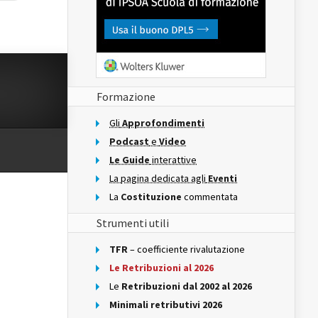
Formazione
Gli
Approfondimenti
Podcast
e
Video
Le Guide
interattive
La pagina dedicata agli
Eventi
La
Costituzione
commentata
Strumenti utili
TFR
– coefficiente rivalutazione
Le Retribuzioni al 2026
Le
Retribuzioni dal 2002 al 2026
Minimali retributivi 2026