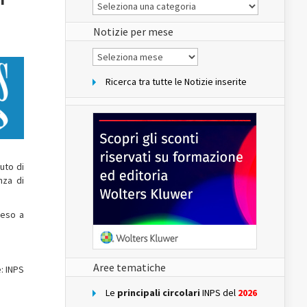
Le
Notizie
del
sito
Notizie per mese
Notizie
per
mese
Ricerca tra tutte le Notizie inserite
uto di
nza di
teso a
Aree tematiche
: INPS
Le
principali circolari
INPS del
2026