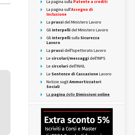
La pagina sulla
Patente a crediti
La pagina sull'
Assegno di
Inclusione
La
prassi
del Ministero Lavoro
Gli
interpelli
del Ministero Lavoro
Gli
interpelli
sulla
Sicurezza
Lavoro
La
prassi
dell'Ispettorato Lavoro
Le
circolari/messaggi
dell'INPS
Le
circolari
dell'INAIL
Le
Sentenze di Cassazione
Lavoro
Notizie sugli
Ammortizzatori
Sociali
La
pagina
delle
Dimissioni online