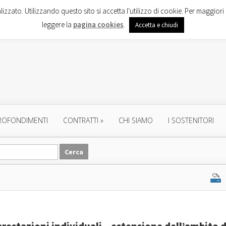
lizzato. Utilizzando questo sito si accetta l'utilizzo di cookie. Per maggiori 
leggere la
pagina cookies
.
Accetta e chiudi
ROFONDIMENTI
CONTRATTI
»
CHI SIAMO
I SOSTENITORI
restazioni individuali – estensione dell’ambito d