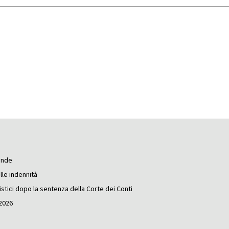
mande
lle indennità
nistici dopo la sentenza della Corte dei Conti
 2026