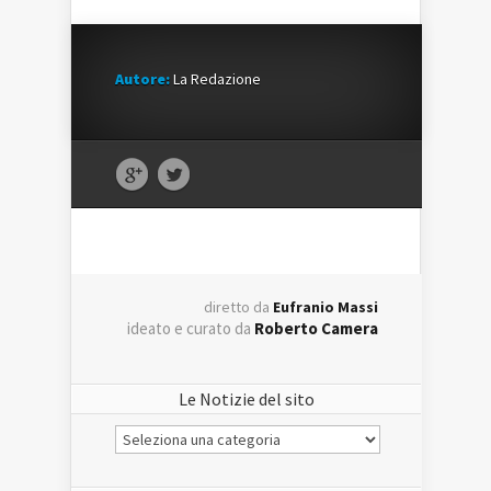
Autore:
La Redazione
diretto da
Eufranio Massi
ideato e curato da
Roberto Camera
Le Notizie del sito
Le
Notizie
del
sito