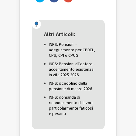
clic
clic
clic
qui
per
qui
per
condividere
per
condividere
su
condividere
su
Facebook
su
Twitter
(Si
Google+
(Si
apre
(Si
apre
in
apre
in
una
in
una
nuova
una
Altri Articoli:
nuova
finestra)
nuova
finestra)
finestra)
INPS: Pensioni –
adeguamento per CPDEL,
CPS, CPI e CPUG
INPS: Pensioni all’estero –
accertamento esistenza
in vita 2025-2026
INPS: il cedolino della
pensione di marzo 2026
INPS: domanda di
riconoscimento di lavori
particolarmente faticosi
e pesanti