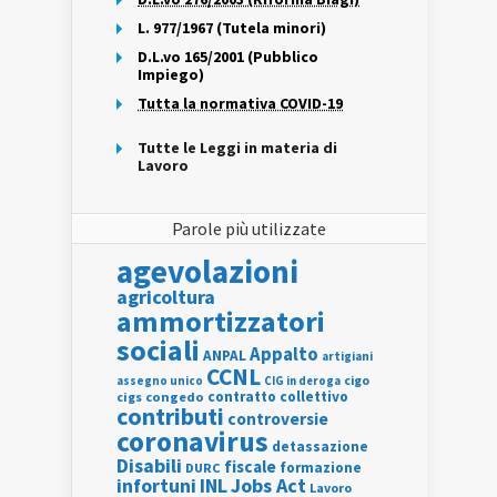
L. 977/1967 (Tutela minori)
D.L.vo 165/2001 (Pubblico
Impiego)
Tutta la normativa COVID-19
Tutte le Leggi in materia di
Lavoro
Parole più utilizzate
agevolazioni
agricoltura
ammortizzatori
sociali
Appalto
ANPAL
artigiani
CCNL
assegno unico
cigo
CIG in deroga
contratto collettivo
cigs
congedo
contributi
controversie
coronavirus
detassazione
Disabili
fiscale
formazione
DURC
INL
Jobs Act
infortuni
Lavoro