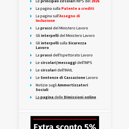
Le
principali circolari
INPS del
2026
La pagina sulla
Patente a crediti
La pagina sull'
Assegno di
Inclusione
La
prassi
del Ministero Lavoro
Gli
interpelli
del Ministero Lavoro
Gli
interpelli
sulla
Sicurezza
Lavoro
La
prassi
dell'Ispettorato Lavoro
Le
circolari/messaggi
dell'INPS
Le
circolari
dell'INAIL
Le
Sentenze di Cassazione
Lavoro
Notizie sugli
Ammortizzatori
Sociali
La
pagina
delle
Dimissioni online