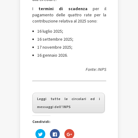
I
termini di scadenza
per il
pagamento delle quattro rate per la
contribuzione relativa al 2025 sono:
16 luglio 2025;
16 settembre 2025;
17 novembre 2025;
16 gennaio 2026.
Fonte: INPS
Leggi tutte le circolari ed i
messaggi dell’INPS
Condividi:
Fai
Fai
Fai
clic
clic
clic