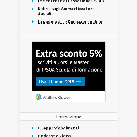
Le
Sentenze di Cassazione
Lavoro
Notizie sugli
Ammortizzatori
Sociali
La
pagina
delle
Dimissioni online
Formazione
Gli
Approfondimenti
Podcast
e
Video