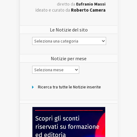
diretto da
Eufranio Massi
ideato e curato da
Roberto Camera
Le Notizie del sito
Le
Notizie
del
sito
Notizie per mese
Notizie
per
mese
Ricerca tra tutte le Notizie inserite