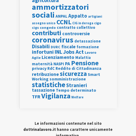
agricoltura
ammortizzatori
sociali
Appalto
ANPAL
artigiani
CCNL
assegno unico
cigo
CIG in deroga
contratto collettivo
cigs
congedo
contributi
controversie
coronavirus
detassazione
Disabili
fiscale
formazione
DURC
INL
Jobs Act
infortuni
Lavoro
Licenziamento
Agile
Malattia
Pensione
PA
maternità
NASPI
privacy
RdC
Reddito di Cittadinanza
sicurezza
retribuzione
Smart
Working
somministrazione
statistiche
Stranieri
tassazione
Tempo determinato
Vigilanza
TFR
Welfare
Le informazioni contenute nel sito
dottrinalavoro.it
hanno carattere unicamente
informativo.