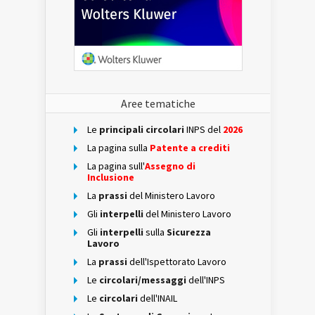
Aree tematiche
Le
principali circolari
INPS del
2026
La pagina sulla
Patente a crediti
La pagina sull'
Assegno di
Inclusione
La
prassi
del Ministero Lavoro
Gli
interpelli
del Ministero Lavoro
Gli
interpelli
sulla
Sicurezza
Lavoro
La
prassi
dell'Ispettorato Lavoro
Le
circolari/messaggi
dell'INPS
Le
circolari
dell'INAIL