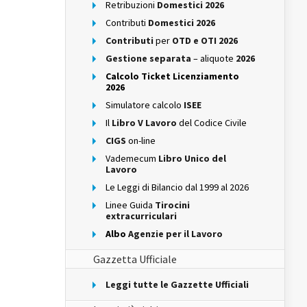
Retribuzioni
Domestici 2026
Contributi
Domestici 2026
Contributi
per
OTD e OTI 2026
Gestione separata
– aliquote
2026
Calcolo Ticket Licenziamento
2026
Simulatore calcolo
ISEE
Il
Libro V Lavoro
del Codice Civile
CIGS
on-line
Vademecum
Libro Unico del
Lavoro
Le Leggi di Bilancio dal 1999 al 2026
Linee Guida
Tirocini
extracurriculari
Albo
Agenzie per il Lavoro
Gazzetta Ufficiale
Leggi tutte le Gazzette Ufficiali