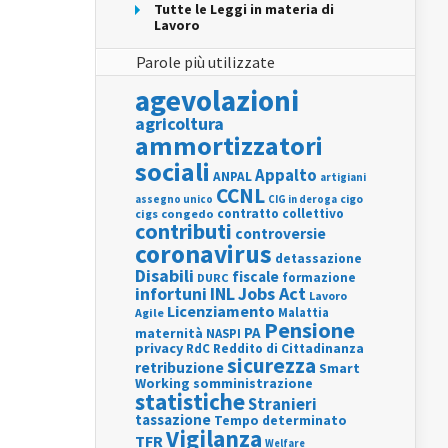
Tutte le Leggi in materia di
Lavoro
Parole più utilizzate
agevolazioni
agricoltura
ammortizzatori
sociali
Appalto
ANPAL
artigiani
CCNL
assegno unico
cigo
CIG in deroga
contratto collettivo
cigs
congedo
contributi
controversie
coronavirus
detassazione
Disabili
fiscale
formazione
DURC
INL
Jobs Act
infortuni
Lavoro
Licenziamento
Agile
Malattia
Pensione
PA
maternità
NASPI
privacy
RdC
Reddito di Cittadinanza
sicurezza
retribuzione
Smart
Working
somministrazione
statistiche
Stranieri
tassazione
Tempo determinato
Vigilanza
TFR
Welfare