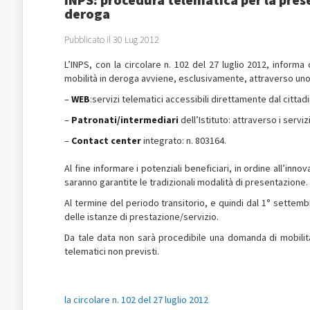
deroga
Pubblicato il 30 Lug 2012
L’INPS, con la circolare n. 102 del 27 luglio 2012, inform
mobilità in deroga avviene, esclusivamente, attraverso uno
–
WEB
:servizi telematici accessibili direttamente dal cittadi
–
Patronati/intermediari
dell’Istituto: attraverso i serviz
–
Contact center
integrato: n. 803164.
Al fine informare i potenziali beneficiari, in ordine all’inn
saranno garantite le tradizionali modalità di presentazione.
Al termine del periodo transitorio, e quindi dal 1° settembr
delle istanze di prestazione/servizio.
Da tale data non sarà procedibile una domanda di mobilità 
telematici non previsti.
la circolare n. 102 del 27 luglio 2012