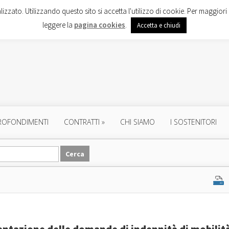
lizzato. Utilizzando questo sito si accetta l'utilizzo di cookie. Per maggiori 
leggere la
pagina cookies
.
Accetta e chiudi
ROFONDIMENTI
CONTRATTI
»
CHI SIAMO
I SOSTENITORI
entazione delle domande di indennità di mobilità