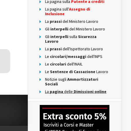
La pagina sulla
Patente a crediti
La pagina sull'
Assegno di
Inclusione
La
prassi
del Ministero Lavoro
Gli
interpelli
del Ministero Lavoro
Gli
interpelli
sulla
Sicurezza
Lavoro
La
prassi
dell'Ispettorato Lavoro
Le
circolari/messaggi
dell'INPS
Le
circolari
dell'INAIL
Le
Sentenze di Cassazione
Lavoro
Notizie sugli
Ammortizzatori
Sociali
La
pagina
delle
Dimissioni online