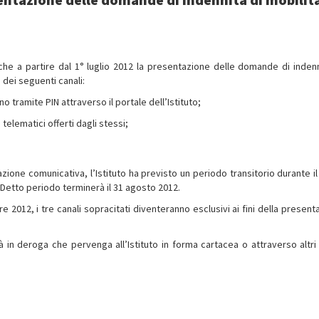
a che a partire dal 1° luglio 2012 la presentazione delle domande di indenn
 dei seguenti canali:
no tramite PIN attraverso il portale dell’Istituto;
i telematici offerti dagli stessi;
ovazione comunicativa, l’Istituto ha previsto un periodo transitorio durante i
 Detto periodo terminerà il 31 agosto 2012.
e 2012, i tre canali sopracitati diventeranno esclusivi ai fini della present
in deroga che pervenga all’Istituto in forma cartacea o attraverso altri 