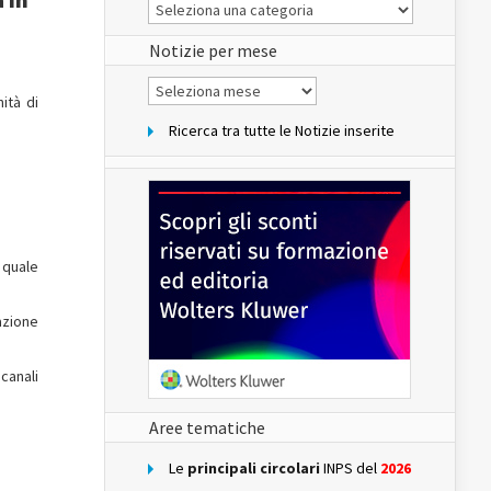
Le
Notizie
del
sito
Notizie per mese
Notizie
per
ità di
mese
Ricerca tra tutte le Notizie inserite
l quale
azione
canali
Aree tematiche
Le
principali circolari
INPS del
2026