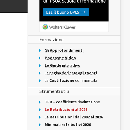
Formazione
Gli
Approfondimenti
Podcast
e
Video
Le Guide
interattive
La pagina dedicata agli
Eventi
La
Costituzione
commentata
Strumenti utili
TFR
– coefficiente rivalutazione
Le Retribuzioni al 2026
Le
Retribuzioni dal 2002 al 2026
Minimali retributivi 2026