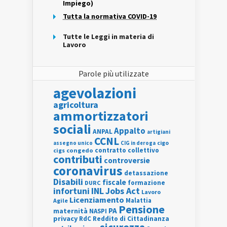
Impiego)
Tutta la normativa COVID-19
Tutte le Leggi in materia di
Lavoro
Parole più utilizzate
agevolazioni
agricoltura
ammortizzatori
sociali
Appalto
ANPAL
artigiani
CCNL
assegno unico
cigo
CIG in deroga
contratto collettivo
cigs
congedo
contributi
controversie
coronavirus
detassazione
Disabili
fiscale
formazione
DURC
INL
Jobs Act
infortuni
Lavoro
Licenziamento
Agile
Malattia
Pensione
PA
maternità
NASPI
privacy
RdC
Reddito di Cittadinanza