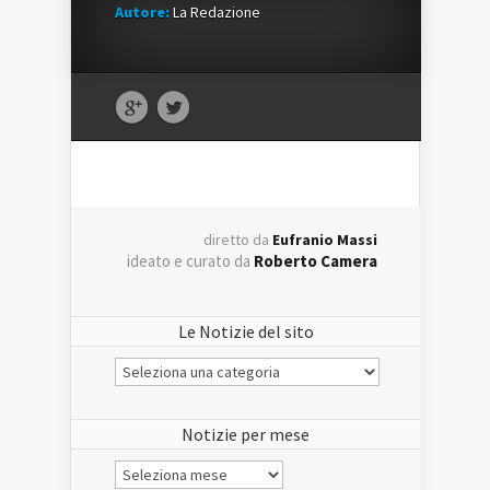
Autore:
La Redazione
diretto da
Eufranio Massi
ideato e curato da
Roberto Camera
Le Notizie del sito
Le
Notizie
del
sito
Notizie per mese
Notizie
per