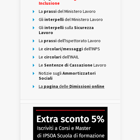
Inclusione
La
prassi
del Ministero Lavoro
Gli
interpelli
del Ministero Lavoro
Gli
interpelli
sulla
Sicurezza
Lavoro
La
prassi
dell'Ispettorato Lavoro
Le
circolari/messaggi
dell'INPS
Le
circolari
dell'INAIL
Le
Sentenze di Cassazione
Lavoro
Notizie sugli
Ammortizzatori
Sociali
La
pagina
delle
Dimissioni online