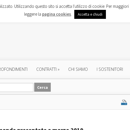
lizzato. Utilizzando questo sito si accetta l'utilizzo di cookie. Per maggiori 
leggere la
pagina cookies
.
Accetta e chiudi
ROFONDIMENTI
CONTRATTI
»
CHI SIAMO
I SOSTENITORI
omande presentate a marzo 2019