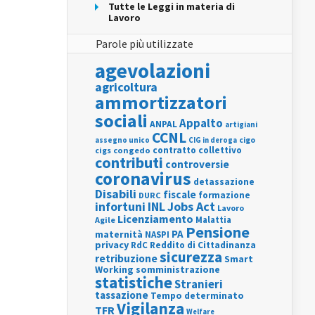
Tutte le Leggi in materia di
Lavoro
Parole più utilizzate
agevolazioni
agricoltura
ammortizzatori
sociali
Appalto
ANPAL
artigiani
CCNL
assegno unico
cigo
CIG in deroga
contratto collettivo
cigs
congedo
contributi
controversie
coronavirus
detassazione
Disabili
fiscale
formazione
DURC
INL
Jobs Act
infortuni
Lavoro
Licenziamento
Agile
Malattia
Pensione
PA
maternità
NASPI
privacy
RdC
Reddito di Cittadinanza
sicurezza
retribuzione
Smart
Working
somministrazione
statistiche
Stranieri
tassazione
Tempo determinato
Vigilanza
TFR
Welfare