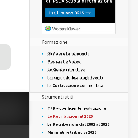
Formazione
Gli
Approfondimenti
Podcast
e
Video
Le Guide
interattive
La pagina dedicata agli
Eventi
La
Costituzione
commentata
Strumenti utili
TFR
– coefficiente rivalutazione
Le Retribuzioni al 2026
Le
Retribuzioni dal 2002 al 2026
Minimali retributivi 2026