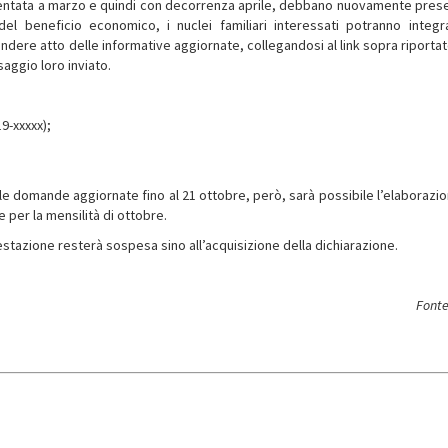
sentata a marzo e quindi con decorrenza aprile, debbano nuovamente pres
el beneficio economico, i nuclei familiari interessati potranno integr
ndere atto delle informative aggiornate, collegandosi al link sopra riportat
saggio loro inviato.
9-xxxxx);
 le domande aggiornate fino al 21 ottobre, però, sarà possibile l’elaborazio
e per la mensilità di ottobre.
estazione resterà sospesa sino all’acquisizione della dichiarazione.
Fonte