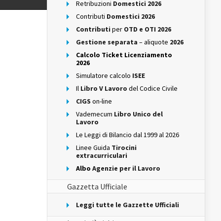
Retribuzioni
Domestici 2026
Contributi
Domestici 2026
Contributi
per
OTD e OTI 2026
Gestione separata
– aliquote
2026
Calcolo Ticket Licenziamento
2026
Simulatore calcolo
ISEE
Il
Libro V Lavoro
del Codice Civile
CIGS
on-line
Vademecum
Libro Unico del
Lavoro
Le Leggi di Bilancio dal 1999 al 2026
Linee Guida
Tirocini
extracurriculari
Albo
Agenzie per il Lavoro
Gazzetta Ufficiale
Leggi tutte le Gazzette Ufficiali