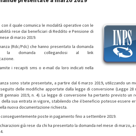
, con il quale
comunica
le modalità operative con le
abilità rese dai beneficiari di Reddito e Pensione di
mese di marzo 2019.
adinanza (Rdc/Pdc) che hanno presentato la domanda
 la domanda collegandosi al link
cazione.
ramite i recapiti sms o e-mail da loro indicati nella
nanza sono state presentate, a partire dal 6 marzo 2019, utilizzando un m
a seguito delle modifiche apportate dalla legge di conversione (Legge 28
28 gennaio 2019, n. 4). La legge di conversione ha pertanto previsto un 
a della sua entrata in vigore, stabilendo che il beneficio potesse essere e
della nuova documentazione richiesta.
e conseguentemente poste in pagamento fino a settembre 2019.
ichiarazioni già rese da chi ha presentato la domanda nel mese di marzo, a 
4.