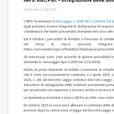
Pubblicato il 2 Ott 2019
L’INPS ha emanato il
messaggio n. 3568 del 2 ottobre 2019
quali potranno essere integrate le dichiarazioni di respons
cittadinanza che hanno presentato domanda nel corso del 
Dal 4 ottobre i percettori di Reddito o Pensione di citt
nel mese di marzo possono integrare
https://serviziweb2.inps.it/RedditoCittadinanza/autocertifi
Gli interessati sono stati avvertiti di questa possibilità t
domanda (v. messaggio Inps n.3659 del 2/10/2019).
Infatti, le prime domande di reddito o pensione di cittadi
che è stato successivamente cambiato, il 2 aprile 2019, 
2019, n. 26) del Decreto Legge istitutivo (Decreto Legge 
transitorio di salvaguardia delle richieste presentate prim
per un periodo non superiore a sei mesi anche in assenza 
Le domande presentate a marzo 2019 e accolte sono stat
Da ottobre 2019 occorre però allineare il contenuto delle d
previsto dopo la conversione in legge del Decreto Legge n.