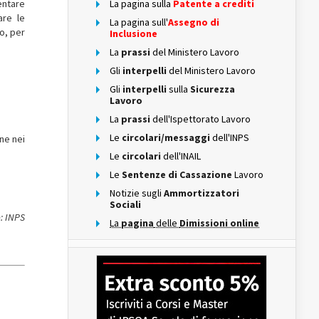
entare
La pagina sulla
Patente a crediti
are le
La pagina sull'
Assegno di
o, per
Inclusione
La
prassi
del Ministero Lavoro
Gli
interpelli
del Ministero Lavoro
Gli
interpelli
sulla
Sicurezza
Lavoro
La
prassi
dell'Ispettorato Lavoro
Le
circolari/messaggi
dell'INPS
ne nei
Le
circolari
dell'INAIL
Le
Sentenze di Cassazione
Lavoro
Notizie sugli
Ammortizzatori
Sociali
: INPS
La
pagina
delle
Dimissioni online