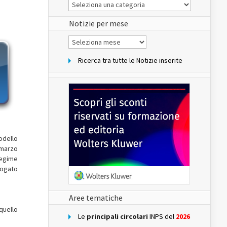
Le
Notizie
del
sito
Notizie per mese
Notizie
per
mese
Ricerca tra tutte le Notizie inserite
odello
 marzo
regime
rogato
Aree tematiche
quello
Le
principali circolari
INPS del
2026