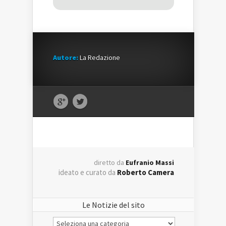
Autore:
La Redazione
diretto da
Eufranio Massi
ideato e curato da
Roberto Camera
Le Notizie del sito
Le