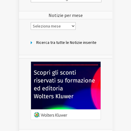
Notizie
del
sito
Notizie per mese
Notizie
per
mese
Ricerca tra tutte le Notizie inserite