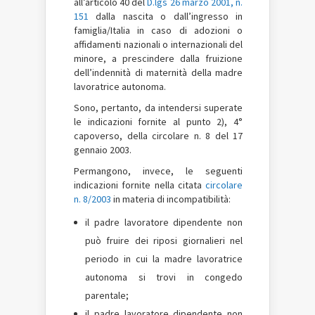
all’articolo 40 del
D.lgs 26 marzo 2001, n.
151
dalla nascita o dall’ingresso in
famiglia/Italia in caso di adozioni o
affidamenti nazionali o internazionali del
minore, a prescindere dalla fruizione
dell’indennità di maternità della madre
lavoratrice autonoma.
Sono, pertanto, da intendersi superate
le indicazioni fornite al punto 2), 4°
capoverso, della circolare n. 8 del 17
gennaio 2003.
Permangono, invece, le seguenti
indicazioni fornite nella citata
circolare
n. 8/2003
in materia di incompatibilità:
il padre lavoratore dipendente non
può fruire dei riposi giornalieri nel
periodo in cui la madre lavoratrice
autonoma si trovi in congedo
parentale;
il padre lavoratore dipendente non