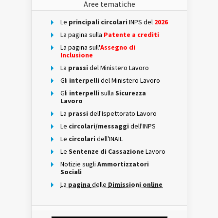
Aree tematiche
Le
principali circolari
INPS del
2026
La pagina sulla
Patente a crediti
La pagina sull'
Assegno di
Inclusione
La
prassi
del Ministero Lavoro
Gli
interpelli
del Ministero Lavoro
Gli
interpelli
sulla
Sicurezza
Lavoro
La
prassi
dell'Ispettorato Lavoro
Le
circolari/messaggi
dell'INPS
Le
circolari
dell'INAIL
Le
Sentenze di Cassazione
Lavoro
Notizie sugli
Ammortizzatori
Sociali
La
pagina
delle
Dimissioni online