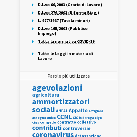
D.L.vo 66/2003 (Orario di Lavoro)
D.L.vo 276/2003 (Riforma Biagi)
L. 977/1967 (Tutela minori)
D.L.vo 165/2001 (Pubblico
Impiego)
Tutta la normativa COVID-19
Tutte le Leggi in materia di
Lavoro
Parole più utilizzate
agevolazioni
agricoltura
ammortizzatori
sociali
Appalto
ANPAL
artigiani
CCNL
assegno unico
cigo
CIG in deroga
contratto collettivo
cigs
congedo
contributi
controversie
coronavirus
detassazione