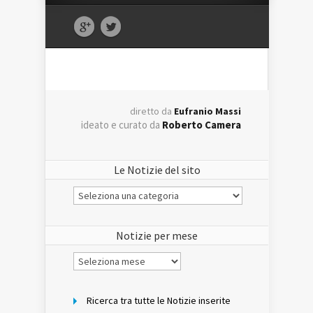
diretto da
Eufranio Massi
ideato e curato da
Roberto Camera
Le Notizie del sito
Le
Notizie
del
sito
Notizie per mese
Notizie
per
mese
Ricerca tra tutte le Notizie inserite