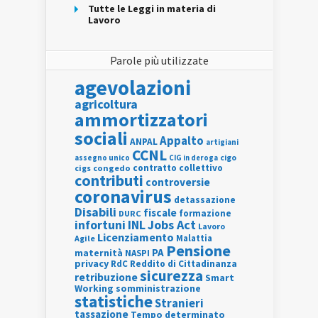
Tutte le Leggi in materia di
Lavoro
Parole più utilizzate
agevolazioni
agricoltura
ammortizzatori
sociali
Appalto
ANPAL
artigiani
CCNL
assegno unico
cigo
CIG in deroga
contratto collettivo
cigs
congedo
contributi
controversie
coronavirus
detassazione
Disabili
fiscale
formazione
DURC
INL
Jobs Act
infortuni
Lavoro
Licenziamento
Agile
Malattia
Pensione
PA
maternità
NASPI
privacy
RdC
Reddito di Cittadinanza
sicurezza
retribuzione
Smart
Working
somministrazione
statistiche
Stranieri
tassazione
Tempo determinato