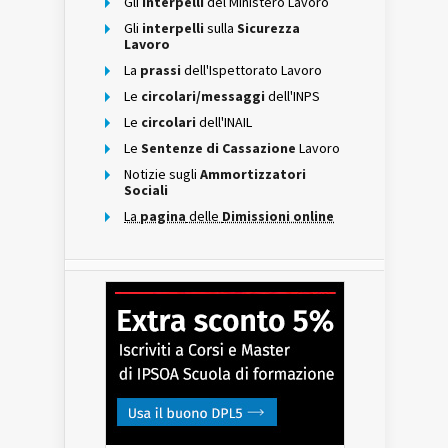
Gli
interpelli
del Ministero Lavoro
Gli
interpelli
sulla
Sicurezza
Lavoro
La
prassi
dell'Ispettorato Lavoro
Le
circolari/messaggi
dell'INPS
Le
circolari
dell'INAIL
Le
Sentenze di Cassazione
Lavoro
Notizie sugli
Ammortizzatori
Sociali
La
pagina
delle
Dimissioni online