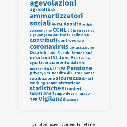
agevolazioni
agricoltura
ammortizzatori
sociali
Appalto
ANPAL
artigiani
CCNL
assegno unico
cigo
CIG in deroga
contratto collettivo
cigs
congedo
contributi
controversie
coronavirus
detassazione
Disabili
fiscale
formazione
DURC
INL
Jobs Act
infortuni
Lavoro
Licenziamento
Agile
Malattia
Pensione
PA
maternità
NASPI
privacy
RdC
Reddito di Cittadinanza
sicurezza
retribuzione
Smart
Working
somministrazione
statistiche
Stranieri
tassazione
Tempo determinato
Vigilanza
TFR
Welfare
Le informazioni contenute nel sito