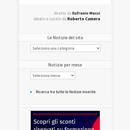
diretto da
Eufranio Massi
ideato e curato da
Roberto Camera
Le Notizie del sito
Le
Notizie
del
sito
Notizie per mese
Notizie
per
mese
Ricerca tra tutte le Notizie inserite