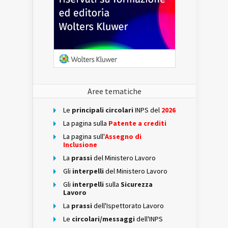
Aree tematiche
Le
principali circolari
INPS del
2026
La pagina sulla
Patente a crediti
La pagina sull'
Assegno di
Inclusione
La
prassi
del Ministero Lavoro
Gli
interpelli
del Ministero Lavoro
Gli
interpelli
sulla
Sicurezza
Lavoro
La
prassi
dell'Ispettorato Lavoro
Le
circolari/messaggi
dell'INPS