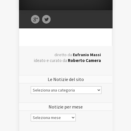
diretto da
Eufranio Massi
ideato e curato da
Roberto Camera
Le Notizie del sito
Le
Notizie
del
sito
Notizie per mese
Notizie
per
mese