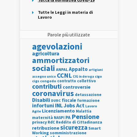
Tutta la normativa COVID-19
Tutte le Leggi in materia di
Lavoro
Parole più utilizzate
agevolazioni
agricoltura
ammortizzatori
sociali
Appalto
ANPAL
artigiani
CCNL
assegno unico
cigo
CIG in deroga
contratto collettivo
cigs
congedo
contributi
controversie
coronavirus
detassazione
Disabili
fiscale
formazione
DURC
INL
Jobs Act
infortuni
Lavoro
Licenziamento
Agile
Malattia
Pensione
PA
maternità
NASPI
privacy
RdC
Reddito di Cittadinanza
sicurezza
retribuzione
Smart
Working
somministrazione