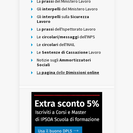
La
prassi
del Ministero Lavoro
Gli
interpelli
del Ministero Lavoro
Gli
interpelli
sulla
Sicurezza
Lavoro
La
prassi
dell'Ispettorato Lavoro
Le
circolari/messaggi
dell'INPS
Le
circolari
dell'INAIL
Le
Sentenze di Cassazione
Lavoro
Notizie sugli
Ammortizzatori
Sociali
La
pagina
delle
Dimissioni online