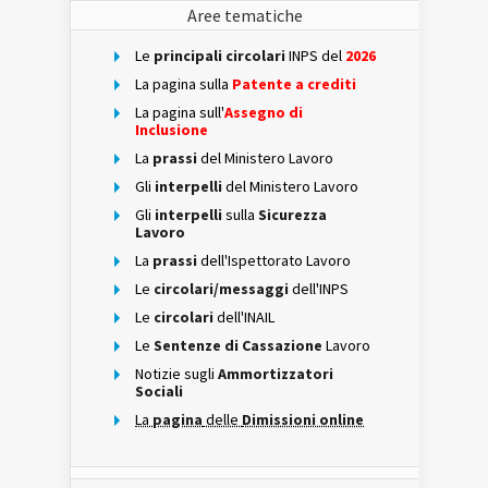
Aree tematiche
Le
principali circolari
INPS del
2026
La pagina sulla
Patente a crediti
La pagina sull'
Assegno di
Inclusione
La
prassi
del Ministero Lavoro
Gli
interpelli
del Ministero Lavoro
Gli
interpelli
sulla
Sicurezza
Lavoro
La
prassi
dell'Ispettorato Lavoro
Le
circolari/messaggi
dell'INPS
Le
circolari
dell'INAIL
Le
Sentenze di Cassazione
Lavoro
Notizie sugli
Ammortizzatori
Sociali
La
pagina
delle
Dimissioni online