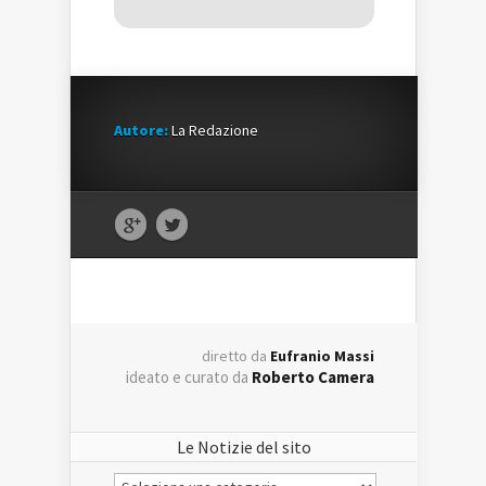
Autore:
La Redazione
diretto da
Eufranio Massi
ideato e curato da
Roberto Camera
Le Notizie del sito
Le