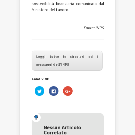
sostenibilità finanziaria comunicata dal
Ministero del Lavoro.
Fonte: INPS
Leggi tutte le circolari ed i
messaggi dell’INPS
Condividi:
Fai
Fai
Fai
clic
clic
clic
qui
per
qui
per
condividere
per
condividere
su
condividere
su
Facebook
su
Twitter
(Si
Google+
(Si
apre
(Si
apre
in
apre
in
una
in
una
nuova
una
Nessun Articolo
nuova
finestra)
nuova
Correlato
finestra)
finestra)