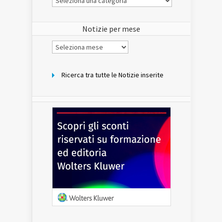
Notizie
del
sito
Notizie per mese
Notizie
per
mese
Ricerca tra tutte le Notizie inserite