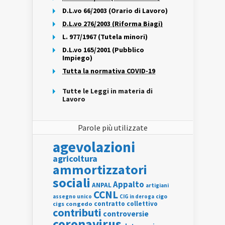
D.L.vo 66/2003 (Orario di Lavoro)
D.L.vo 276/2003 (Riforma Biagi)
L. 977/1967 (Tutela minori)
D.L.vo 165/2001 (Pubblico
Impiego)
Tutta la normativa COVID-19
Tutte le Leggi in materia di
Lavoro
Parole più utilizzate
agevolazioni
agricoltura
ammortizzatori
sociali
Appalto
ANPAL
artigiani
CCNL
assegno unico
cigo
CIG in deroga
contratto collettivo
cigs
congedo
contributi
controversie
coronavirus