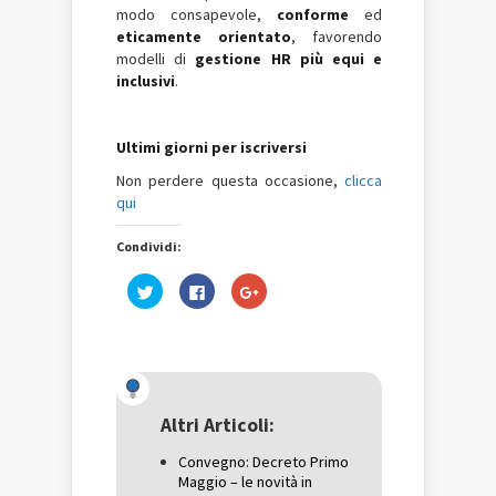
modo consapevole,
conforme
ed
eticamente orientato
, favorendo
modelli di
gestione HR più equi e
inclusivi
.
Ultimi giorni per iscriversi
Non perdere questa occasione,
clicca
qui
Condividi:
Fai
Fai
Fai
clic
clic
clic
qui
per
qui
per
condividere
per
condividere
su
condividere
su
Facebook
su
Twitter
(Si
Google+
(Si
apre
(Si
apre
in
apre
in
una
in
una
nuova
una
Altri Articoli:
nuova
finestra)
nuova
finestra)
finestra)
Convegno: Decreto Primo
Maggio – le novità in