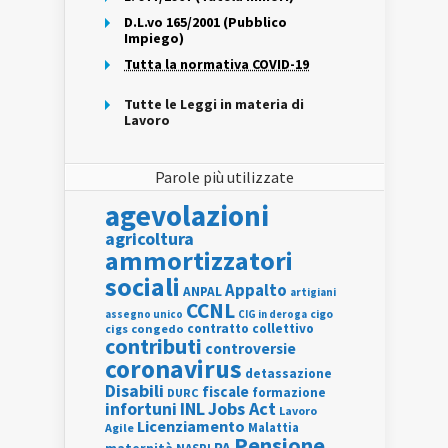
D.L.vo 165/2001 (Pubblico
Impiego)
Tutta la normativa COVID-19
Tutte le Leggi in materia di
Lavoro
Parole più utilizzate
agevolazioni
agricoltura
ammortizzatori
sociali
Appalto
ANPAL
artigiani
CCNL
assegno unico
cigo
CIG in deroga
contratto collettivo
cigs
congedo
contributi
controversie
coronavirus
detassazione
Disabili
fiscale
formazione
DURC
INL
Jobs Act
infortuni
Lavoro
Licenziamento
Agile
Malattia
Pensione
PA