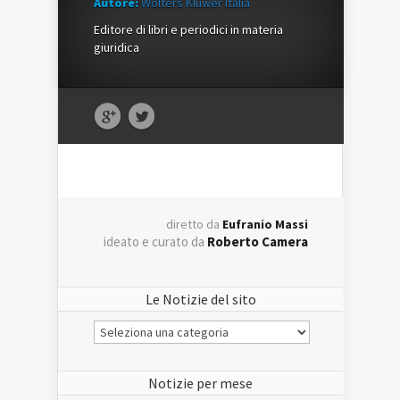
Autore:
Wolters Kluwer Italia
Editore di libri e periodici in materia
giuridica
diretto da
Eufranio Massi
ideato e curato da
Roberto Camera
Le Notizie del sito
Le
Notizie
del
sito
Notizie per mese