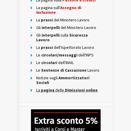
La pagina sulla
Patente a crediti
La pagina sull'
Assegno di
Inclusione
La
prassi
del Ministero Lavoro
Gli
interpelli
del Ministero Lavoro
Gli
interpelli
sulla
Sicurezza
Lavoro
La
prassi
dell'Ispettorato Lavoro
Le
circolari/messaggi
dell'INPS
Le
circolari
dell'INAIL
Le
Sentenze di Cassazione
Lavoro
Notizie sugli
Ammortizzatori
Sociali
La
pagina
delle
Dimissioni online