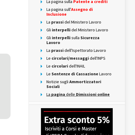
La pagina sulla
Patente a crediti
La pagina sull'
Assegno di
Inclusione
La
prassi
del Ministero Lavoro
Gli
interpelli
del Ministero Lavoro
Gli
interpelli
sulla
Sicurezza
Lavoro
La
prassi
dell'Ispettorato Lavoro
Le
circolari/messaggi
dell'INPS
Le
circolari
dell'INAIL
Le
Sentenze di Cassazione
Lavoro
Notizie sugli
Ammortizzatori
Sociali
La
pagina
delle
Dimissioni online