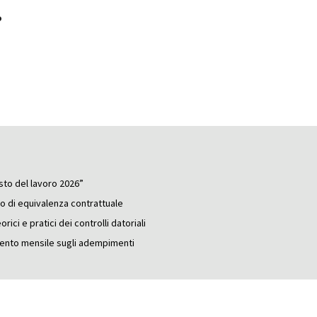
o
sto del lavoro 2026”
o di equivalenza contrattuale
rici e pratici dei controlli datoriali
amento mensile sugli adempimenti