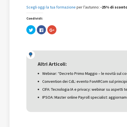
Scegli oggi la tua formazione
per l’autunno:
-25% di scont
Condividi:
Fai
Fai
Fai
clic
clic
clic
qui
per
qui
per
condividere
per
condividere
su
condividere
su
Facebook
su
Twitter
(Si
Google+
(Si
apre
(Si
apre
in
apre
in
una
in
una
nuova
una
Altri Articoli:
nuova
finestra)
nuova
finestra)
finestra)
Webinar: “Decreto Primo Maggio – le novità sul co
Convention dei CdL: evento FonARCom sul principi
CIFA: Tecnologia IA e privacy: webinar su aspetti teo
IPSOA: Master online Payroll specialist: aggiorn