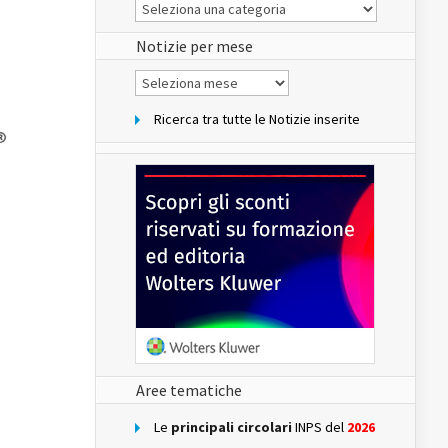
Le
Notizie
del
sito
Notizie per mese
Notizie
per
mese
Ricerca tra tutte le Notizie inserite
Aree tematiche
Le
principali circolari
INPS del
2026