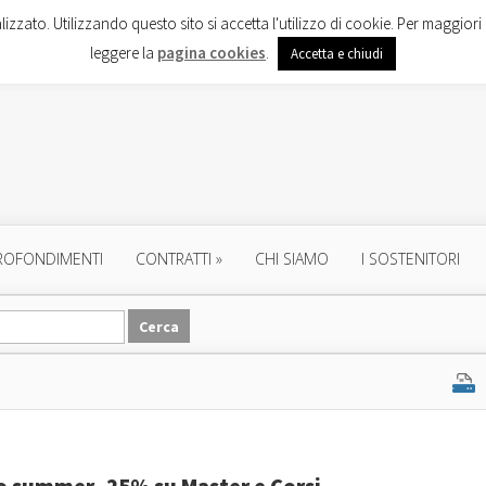
lizzato. Utilizzando questo sito si accetta l'utilizzo di cookie. Per maggiori 
leggere la
pagina cookies
.
Accetta e chiudi
ROFONDIMENTI
CONTRATTI
»
CHI SIAMO
I SOSTENITORI
o summer -25% su Master e Corsi