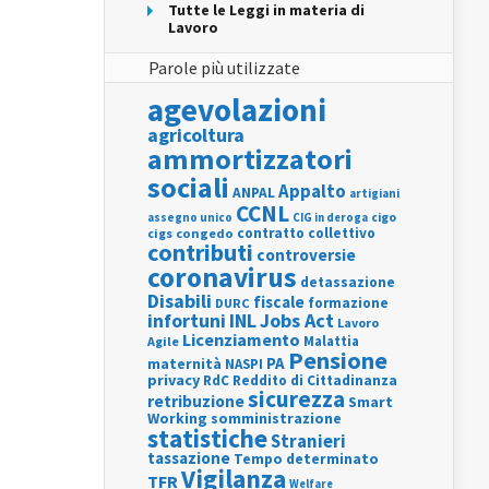
Tutte le Leggi in materia di
Lavoro
Parole più utilizzate
agevolazioni
agricoltura
ammortizzatori
sociali
Appalto
ANPAL
artigiani
CCNL
assegno unico
cigo
CIG in deroga
contratto collettivo
cigs
congedo
contributi
controversie
coronavirus
detassazione
Disabili
fiscale
formazione
DURC
INL
Jobs Act
infortuni
Lavoro
Licenziamento
Agile
Malattia
Pensione
PA
maternità
NASPI
privacy
RdC
Reddito di Cittadinanza
sicurezza
retribuzione
Smart
Working
somministrazione
statistiche
Stranieri
tassazione
Tempo determinato
Vigilanza
TFR
Welfare