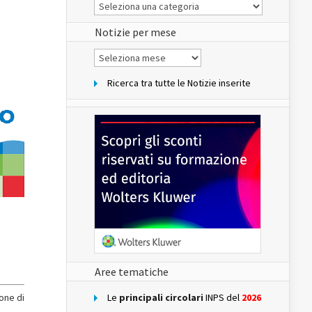
Le
Notizie
del
sito
Notizie per mese
Notizie
per
mese
Ricerca tra tutte le Notizie inserite
Aree tematiche
one di
Le
principali circolari
INPS del
2026