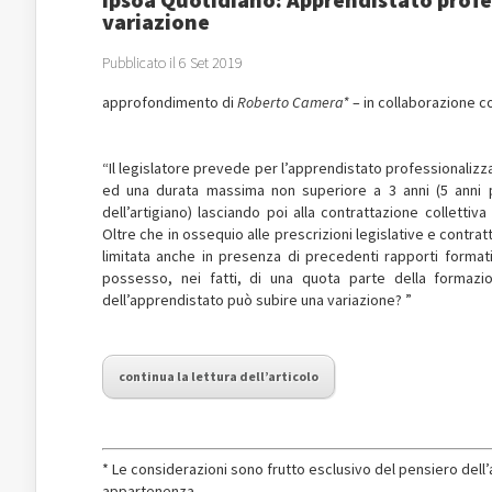
variazione
Pubblicato il 6 Set 2019
approfondimento di
Roberto Camera*
– in collaborazione 
“Il legislatore prevede per l’apprendistato professionalizz
ed una durata massima non superiore a 3 anni (5 anni per 
dell’artigiano) lasciando poi alla contrattazione collettiva
Oltre che in ossequio alle prescrizioni legislative e contra
limitata anche in presenza di precedenti rapporti formativ
possesso, nei fatti, di una quota parte della formazion
dell’apprendistato può subire una variazione? ”
continua la lettura dell’articolo
* Le considerazioni sono frutto esclusivo del pensiero del
appartenenza.