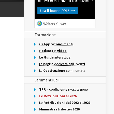
Formazione
Gli
Approfondimenti
Podcast
e
Video
Le Guide
interattive
La pagina dedicata agli
Eventi
La
Costituzione
commentata
Strumenti utili
TFR
– coefficiente rivalutazione
Le Retribuzioni al 2026
Le
Retribuzioni dal 2002 al 2026
Minimali retributivi 2026