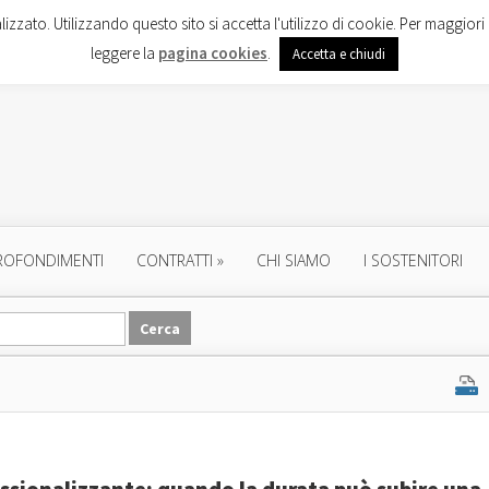
lizzato. Utilizzando questo sito si accetta l'utilizzo di cookie. Per maggiori 
leggere la
pagina cookies
.
Accetta e chiudi
ROFONDIMENTI
CONTRATTI
»
CHI SIAMO
I SOSTENITORI
ssionalizzante: quando la durata può subire una