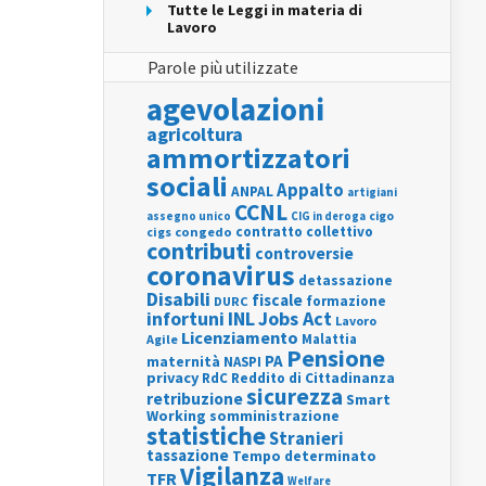
Tutte le Leggi in materia di
Lavoro
Parole più utilizzate
agevolazioni
agricoltura
ammortizzatori
sociali
Appalto
ANPAL
artigiani
CCNL
assegno unico
cigo
CIG in deroga
contratto collettivo
cigs
congedo
contributi
controversie
coronavirus
detassazione
Disabili
fiscale
formazione
DURC
INL
Jobs Act
infortuni
Lavoro
Licenziamento
Agile
Malattia
Pensione
PA
maternità
NASPI
privacy
RdC
Reddito di Cittadinanza
sicurezza
retribuzione
Smart
Working
somministrazione
statistiche
Stranieri
tassazione
Tempo determinato
Vigilanza
TFR
Welfare