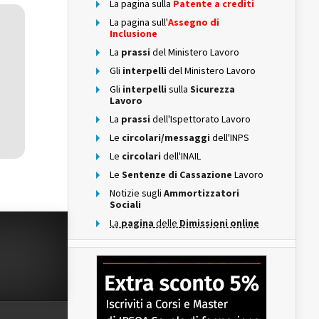
La pagina sulla
Patente a crediti
La pagina sull'
Assegno di
Inclusione
La
prassi
del Ministero Lavoro
Gli
interpelli
del Ministero Lavoro
Gli
interpelli
sulla
Sicurezza
Lavoro
La
prassi
dell'Ispettorato Lavoro
Le
circolari/messaggi
dell'INPS
Le
circolari
dell'INAIL
Le
Sentenze di Cassazione
Lavoro
Notizie sugli
Ammortizzatori
Sociali
La
pagina
delle
Dimissioni online