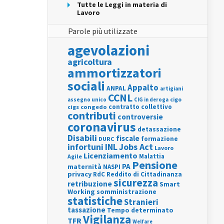
Tutte le Leggi in materia di
Lavoro
Parole più utilizzate
agevolazioni
agricoltura
ammortizzatori
sociali
Appalto
ANPAL
artigiani
CCNL
assegno unico
cigo
CIG in deroga
contratto collettivo
cigs
congedo
contributi
controversie
coronavirus
detassazione
Disabili
fiscale
formazione
DURC
INL
Jobs Act
infortuni
Lavoro
Licenziamento
Agile
Malattia
Pensione
PA
maternità
NASPI
privacy
RdC
Reddito di Cittadinanza
sicurezza
retribuzione
Smart
Working
somministrazione
statistiche
Stranieri
tassazione
Tempo determinato
Vigilanza
TFR
Welfare