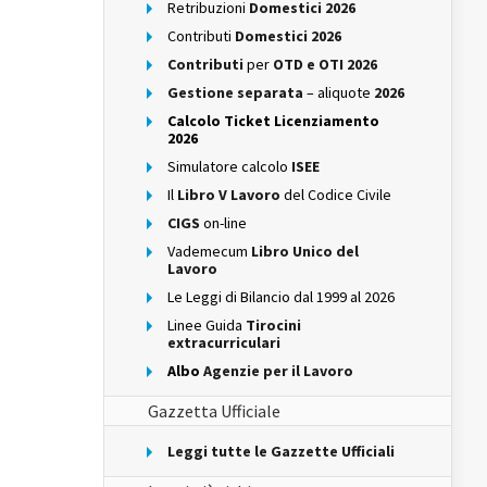
Retribuzioni
Domestici 2026
Contributi
Domestici 2026
Contributi
per
OTD e OTI 2026
Gestione separata
– aliquote
2026
Calcolo Ticket Licenziamento
2026
Simulatore calcolo
ISEE
Il
Libro V Lavoro
del Codice Civile
CIGS
on-line
Vademecum
Libro Unico del
Lavoro
Le Leggi di Bilancio dal 1999 al 2026
Linee Guida
Tirocini
extracurriculari
Albo
Agenzie per il Lavoro
Gazzetta Ufficiale
Leggi tutte le Gazzette Ufficiali