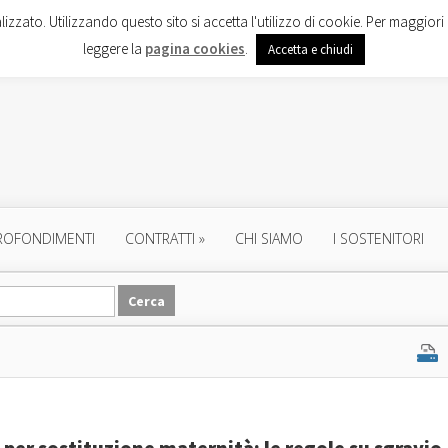
lizzato. Utilizzando questo sito si accetta l'utilizzo di cookie. Per maggiori 
leggere la
pagina cookies
.
Accetta e chiudi
ROFONDIMENTI
CONTRATTI
»
CHI SIAMO
I SOSTENITORI
per sostituzione maternità: le regole su sgravio