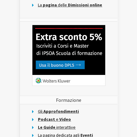
La
pagina
delle
Dimissioni online
Formazione
Gli
Approfondimenti
Podcast
e
Video
Le Guide
interattive
La pagina dedicata agli
Eventi