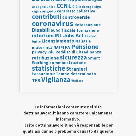
artigiani
CCNL
assegno unico
cigo
CIG in deroga
contratto collettivo
cigs
congedo
contributi
controversie
coronavirus
detassazione
Disabili
fiscale
formazione
DURC
INL
Jobs Act
infortuni
Lavoro
Licenziamento
Agile
Malattia
Pensione
PA
maternità
NASPI
privacy
RdC
Reddito di Cittadinanza
sicurezza
retribuzione
Smart
Working
somministrazione
statistiche
Stranieri
tassazione
Tempo determinato
Vigilanza
TFR
Welfare
Le informazioni contenute nel sito
dottrinalavoro.it
hanno carattere unicamente
informativo.
Il sito
dottrinalavoro.it
non è responsabile per
qualsiasi danno o problema causato da questo