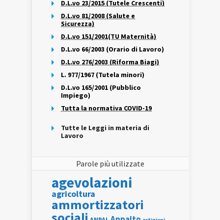
D.L.vo 23/2015 (Tutele Crescenti)
D.L.vo 81/2008 (Salute e
Sicurezza)
D.L.vo 151/2001(TU Maternità)
D.L.vo 66/2003 (Orario di Lavoro)
D.L.vo 276/2003 (Riforma Biagi)
L. 977/1967 (Tutela minori)
D.L.vo 165/2001 (Pubblico
Impiego)
Tutta la normativa COVID-19
Tutte le Leggi in materia di
Lavoro
Parole più utilizzate
agevolazioni
agricoltura
ammortizzatori
sociali
Appalto
ANPAL