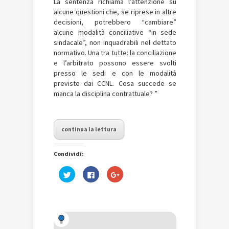
La sentenza richiama l’attenzione su
alcune questioni che, se riprese in altre
decisioni, potrebbero “cambiare”
alcune modalità conciliative “in sede
sindacale”, non inquadrabili nel dettato
normativo. Una tra tutte: la conciliazione
e l’arbitrato possono essere svolti
presso le sedi e con le modalità
previste dai CCNL. Cosa succede se
manca la disciplina contrattuale? ”
continua la lettura
Condividi:
Fai
Fai
Fai
clic
clic
clic
qui
per
qui
per
condividere
per
condividere
su
condividere
su
Facebook
su
Twitter
(Si
Google+
(Si
apre
(Si
apre
in
apre
in
una
in