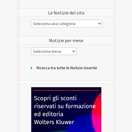
Le Notizie del sito
Le
Notizie
del
sito
Notizie per mese
Notizie
per
mese
Ricerca tra tutte le Notizie inserite