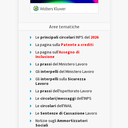
Aree tematiche
Le
principali circolari
INPS del
2026
La pagina sulla
Patente a crediti
La pagina sull'
Assegno di
Inclusione
La
prassi
del Ministero Lavoro
Gli
interpelli
del Ministero Lavoro
Gli
interpelli
sulla
Sicurezza
Lavoro
La
prassi
dell'Ispettorato Lavoro
Le
circolari/messaggi
dell'INPS
Le
circolari
dell'INAIL
Le
Sentenze di Cassazione
Lavoro
Notizie sugli
Ammortizzatori
Sociali