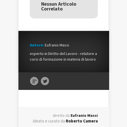
una
nuova
una
Nessun Articolo
nuova
finestra)
nuova
Correlato
finestra)
finestra)
Autore:
Eufranio Massi
esperto in Diritto del Lavoro - relatore a
corsi di formazione in materia di lavoro
diretto da
Eufranio Massi
ideato e curato da
Roberto Camera