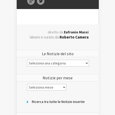
diretto da
Eufranio Massi
ideato e curato da
Roberto Camera
Le Notizie del sito
Le
Notizie
del
sito
Notizie per mese
Notizie
per
mese
Ricerca tra tutte le Notizie inserite