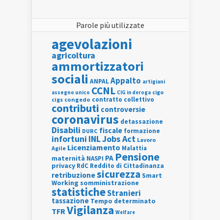
Parole più utilizzate
agevolazioni
agricoltura
ammortizzatori
sociali
Appalto
ANPAL
artigiani
CCNL
assegno unico
cigo
CIG in deroga
contratto collettivo
cigs
congedo
contributi
controversie
coronavirus
detassazione
Disabili
fiscale
formazione
DURC
INL
Jobs Act
infortuni
Lavoro
Licenziamento
Agile
Malattia
Pensione
PA
maternità
NASPI
privacy
RdC
Reddito di Cittadinanza
sicurezza
retribuzione
Smart
Working
somministrazione
statistiche
Stranieri
tassazione
Tempo determinato
Vigilanza
TFR
Welfare