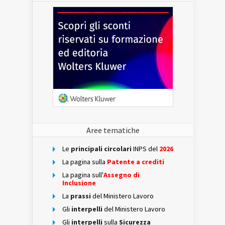
Aree tematiche
Le
principali circolari
INPS del
2026
La pagina sulla
Patente a crediti
La pagina sull'
Assegno di
Inclusione
La
prassi
del Ministero Lavoro
Gli
interpelli
del Ministero Lavoro
Gli
interpelli
sulla
Sicurezza