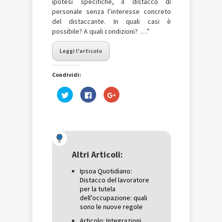
ipotesi specifiche, il distacco di
personale senza l’interesse concreto
del distaccante. In quali casi è
possibile? A quali condizioni? …”
Leggi l’articolo
Condividi:
Fai
Fai
Fai
clic
clic
clic
qui
per
qui
per
condividere
per
condividere
su
condividere
su
Facebook
su
Twitter
(Si
Google+
(Si
apre
(Si
apre
in
apre
in
una
in
una
nuova
una
Altri Articoli:
nuova
finestra)
nuova
finestra)
finestra)
Ipsoa Quotidiano:
Distacco del lavoratore
per la tutela
dell’occupazione: quali
sono le nuove regole
Articolo: Integrazioni