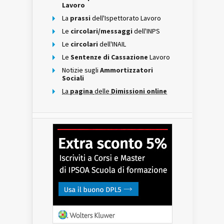
Lavoro
La
prassi
dell'Ispettorato Lavoro
Le
circolari/messaggi
dell'INPS
Le
circolari
dell'INAIL
Le
Sentenze di Cassazione
Lavoro
Notizie sugli
Ammortizzatori
Sociali
La
pagina
delle
Dimissioni online