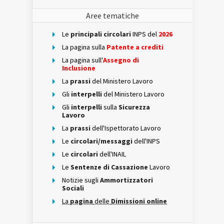
Aree tematiche
Le
principali circolari
INPS del
2026
La pagina sulla
Patente a crediti
La pagina sull'
Assegno di
Inclusione
La
prassi
del Ministero Lavoro
Gli
interpelli
del Ministero Lavoro
Gli
interpelli
sulla
Sicurezza
Lavoro
La
prassi
dell'Ispettorato Lavoro
Le
circolari/messaggi
dell'INPS
Le
circolari
dell'INAIL
Le
Sentenze di Cassazione
Lavoro
Notizie sugli
Ammortizzatori
Sociali
La
pagina
delle
Dimissioni online