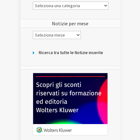
Le
Notizie
del
sito
Notizie per mese
Notizie
per
mese
Ricerca tra tutte le Notizie inserite