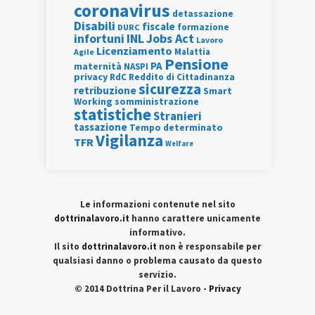
coronavirus
detassazione
Disabili
fiscale
formazione
DURC
INL
Jobs Act
infortuni
Lavoro
Licenziamento
Agile
Malattia
Pensione
PA
maternità
NASPI
privacy
RdC
Reddito di Cittadinanza
sicurezza
retribuzione
Smart
Working
somministrazione
statistiche
Stranieri
tassazione
Tempo determinato
Vigilanza
TFR
Welfare
Le informazioni contenute nel sito
dottrinalavoro.it
hanno carattere unicamente
informativo.
Il sito
dottrinalavoro.it
non è responsabile per
qualsiasi danno o problema causato da questo
servizio.
© 2014 Dottrina Per il Lavoro -
Privacy