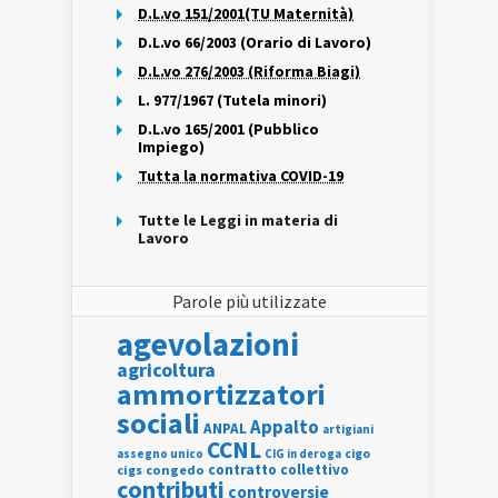
D.L.vo 151/2001(TU Maternità)
D.L.vo 66/2003 (Orario di Lavoro)
D.L.vo 276/2003 (Riforma Biagi)
L. 977/1967 (Tutela minori)
D.L.vo 165/2001 (Pubblico
Impiego)
Tutta la normativa COVID-19
Tutte le Leggi in materia di
Lavoro
Parole più utilizzate
agevolazioni
agricoltura
ammortizzatori
sociali
Appalto
ANPAL
artigiani
CCNL
assegno unico
cigo
CIG in deroga
contratto collettivo
cigs
congedo
contributi
controversie