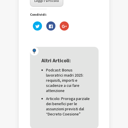
Leggi l’articolo
Condividi:
Fai
Fai
Fai
clic
clic
clic
qui
per
qui
per
condividere
per
condividere
su
condividere
su
Facebook
su
Twitter
(Si
Google+
(Si
apre
(Si
apre
in
apre
in
una
in
una
nuova
una
Altri Articoli:
nuova
finestra)
nuova
finestra)
finestra)
Podcast: Bonus
lavoratrici madri 2025:
requisiti, importi e
scadenze a cui fare
attenzione
Articolo: Proroga parziale
dei benefici per le
assunzioni previsti dal
“Decreto Coesione”