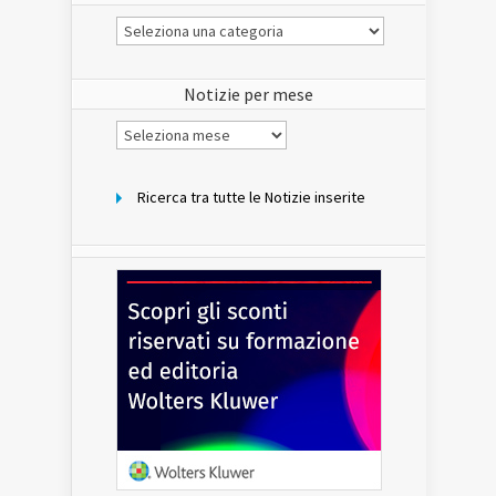
Le
Notizie
del
sito
Notizie per mese
Notizie
per
mese
Ricerca tra tutte le Notizie inserite