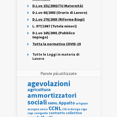
D.L.vo 151/2001(TU Maternità)
D.L.vo 66/2003 (Orario di Lavoro)
D.L.vo 276/2003 (Riforma Biagi)
L. 977/1967 (Tutela minori)
D.L.vo 165/2001 (Pubblico
Impiego)
Tutta la normativa COVID-19
Tutte le Leggi in materia di
Lavoro
Parole più utilizzate
agevolazioni
agricoltura
ammortizzatori
sociali
Appalto
ANPAL
artigiani
CCNL
assegno unico
cigo
CIG in deroga
contratto collettivo
cigs
congedo