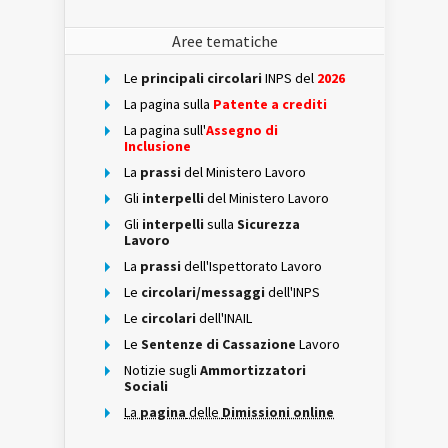
Aree tematiche
Le
principali circolari
INPS del
2026
La pagina sulla
Patente a crediti
La pagina sull'
Assegno di
Inclusione
La
prassi
del Ministero Lavoro
Gli
interpelli
del Ministero Lavoro
Gli
interpelli
sulla
Sicurezza
Lavoro
La
prassi
dell'Ispettorato Lavoro
Le
circolari/messaggi
dell'INPS
Le
circolari
dell'INAIL
Le
Sentenze di Cassazione
Lavoro
Notizie sugli
Ammortizzatori
Sociali
La
pagina
delle
Dimissioni online