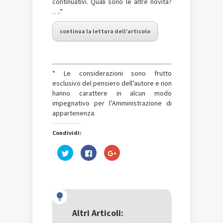
continuativi. Quali sono le altre novità?
….”
continua la lettura dell’articolo
* Le considerazioni sono frutto
esclusivo del pensiero dell’autore e non
hanno carattere in alcun modo
impegnativo per l’Amministrazione di
appartenenza.
Condividi:
Fai
Fai
Fai
clic
clic
clic
qui
per
qui
per
condividere
per
condividere
su
condividere
su
Facebook
su
Twitter
(Si
Google+
(Si
apre
(Si
apre
in
apre
in
una
in
una
nuova
una
Altri Articoli:
nuova
finestra)
nuova
finestra)
finestra)