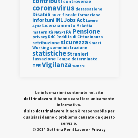
contributi
controversie
coronavirus
detassazione
Disabili
fiscale
formazione
DURC
INL
Jobs Act
infortuni
Lavoro
Licenziamento
Agile
Malattia
Pensione
PA
maternità
NASPI
privacy
RdC
Reddito di Cittadinanza
sicurezza
retribuzione
Smart
Working
somministrazione
statistiche
Stranieri
tassazione
Tempo determinato
Vigilanza
TFR
Welfare
Le informazioni contenute nel sito
dottrinalavoro.it
hanno carattere unicamente
informativo.
Il sito
dottrinalavoro.it
non è responsabile per
qualsiasi danno o problema causato da questo
servizio.
© 2014 Dottrina Per il Lavoro -
Privacy