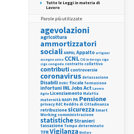
Tutte le Leggi in materia di
Lavoro
Parole più utilizzate
agevolazioni
agricoltura
ammortizzatori
sociali
Appalto
ANPAL
artigiani
CCNL
assegno unico
cigo
CIG in deroga
contratto collettivo
cigs
congedo
contributi
controversie
coronavirus
detassazione
Disabili
fiscale
formazione
DURC
INL
Jobs Act
infortuni
Lavoro
Licenziamento
Agile
Malattia
Pensione
PA
maternità
NASPI
privacy
RdC
Reddito di Cittadinanza
sicurezza
retribuzione
Smart
Working
somministrazione
statistiche
Stranieri
tassazione
Tempo determinato
Vigilanza
TFR
Welfare