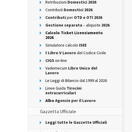
Retribuzioni
Domestici 2026
Contributi
Domestici 2026
Contributi
per
OTD e OTI 2026
Gestione separata
– aliquote
2026
Calcolo Ticket Licenziamento
2026
Simulatore calcolo
ISEE
Il
Libro V Lavoro
del Codice Civile
CIGS
on-line
Vademecum
Libro Unico del
Lavoro
Le Leggi di Bilancio dal 1999 al 2026
Linee Guida
Tirocini
extracurriculari
Albo
Agenzie per il Lavoro
Gazzetta Ufficiale
Leggi tutte le Gazzette Ufficiali