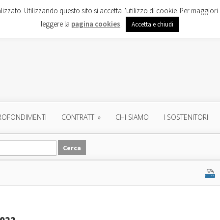
lizzato. Utilizzando questo sito si accetta l'utilizzo di cookie. Per maggiori 
leggere la
pagina cookies
.
Accetta e chiudi
ROFONDIMENTI
CONTRATTI
»
CHI SIAMO
I SOSTENITORI
2022