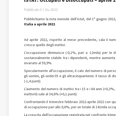
Pubblicato il 1 Giu 2022
Pubblichiamo la nota mensile dell’Istat, del 1° giugno 2022, 
Italia a aprile 2022
.
Ad aprile 2022, rispetto al mese precedente, cala il num
cresce quello degli inattivi.
L’occupazione diminuisce (-0,1%, pari a -12mila) per le 
sostanzialmente stabile tra i dipendenti, mentre aumenta p
invariato al 59,9%.
Specularmente all’occupazione, il calo del numero di person
gli uomini, gli under35 e gli ultracinquantenni. Il tasso di
(-1,4 punti).
L’aumento del numero di inattivi tra i 15 e i 64 anni (+0,3%, 
inattività sale al 34,6% (+0,1 punti).
Confrontando il trimestre febbraio 2022-aprile 2022 con qu
di occupazione pari allo 0,6%, per un totale di 141mila occup
La crescita dell’occupazione registrata nel confronto trimes