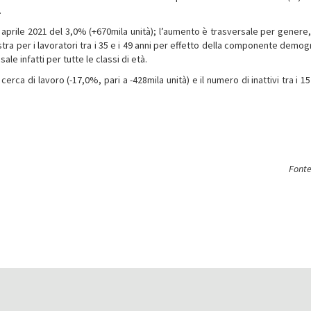
.
i aprile 2021 del 3,0% (+670mila unità); l’aumento è trasversale per genere,
tra per i lavoratori tra i 35 e i 49 anni per effetto della componente demog
ale infatti per tutte le classi di età.
rca di lavoro (-17,0%, pari a -428mila unità) e il numero di inattivi tra i 15
Fonte