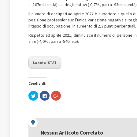
a -107mila unità) sia degli inattivi (-0,7%, pari a -93mila unità)
Il numero di occupati ad aprile 2022 è superiore a quello d
posizione professionale: l’unica variazione negativa si regis
Il tasso di occupazione, in aumento di 2,3 punti percentuali, s
Rispetto ad aprile 2021, diminuisce il numero di persone in ce
anni (-4,0%, pari a -540mila).
La nota ISTAT
Condividi:
Fai
Fai
Fai
clic
clic
clic
qui
per
qui
per
condividere
per
condividere
su
condividere
su
Facebook
su
Twitter
(Si
Google+
(Si
apre
(Si
apre
in
apre
in
una
in
una
nuova
una
Nessun Articolo Correlato
nuova
finestra)
nuova