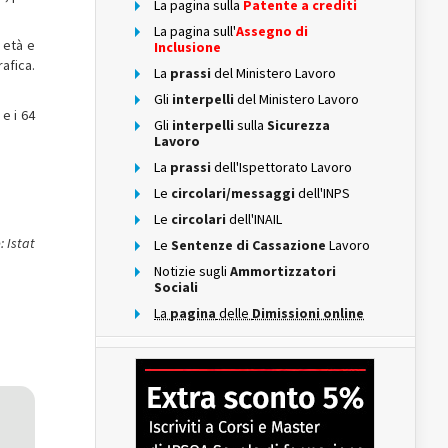
La pagina sulla
Patente a crediti
La pagina sull'
Assegno di
 età e
Inclusione
rafica.
La
prassi
del Ministero Lavoro
Gli
interpelli
del Ministero Lavoro
 e i 64
Gli
interpelli
sulla
Sicurezza
Lavoro
La
prassi
dell'Ispettorato Lavoro
Le
circolari/messaggi
dell'INPS
Le
circolari
dell'INAIL
: Istat
Le
Sentenze di Cassazione
Lavoro
Notizie sugli
Ammortizzatori
Sociali
La
pagina
delle
Dimissioni online