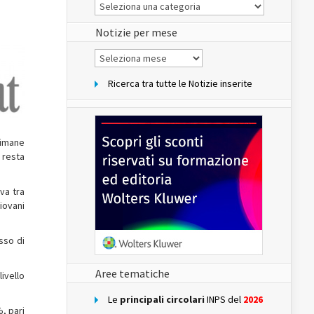
Le
Notizie
del
sito
Notizie per mese
Notizie
per
mese
Ricerca tra tutte le Notizie inserite
rimane
 resta
va tra
iovani
asso di
Aree tematiche
ivello
Le
principali circolari
INPS del
2026
, pari