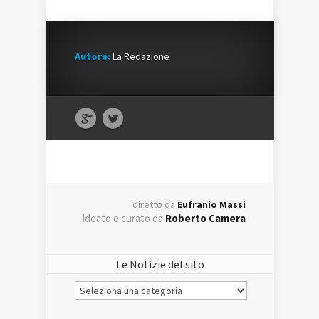
Autore:
La Redazione
diretto da
Eufranio Massi
ideato e curato da
Roberto Camera
Le Notizie del sito
Le
Notizie
del
sito