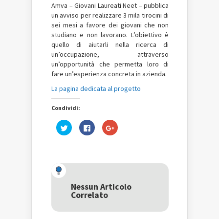
Amva – Giovani Laureati Neet – pubblica
un avviso per realizzare 3 mila tirocini di
sei mesi a favore dei giovani che non
studiano e non lavorano. L’obiettivo è
quello di aiutarli nella ricerca di
un’occupazione, attraverso
un’opportunità che permetta loro di
fare un’esperienza concreta in azienda.
La pagina dedicata al progetto
Condividi:
Fai
Fai
Fai
clic
clic
clic
qui
per
qui
per
condividere
per
condividere
su
condividere
su
Facebook
su
Twitter
(Si
Google+
(Si
apre
(Si
apre
in
apre
in
una
in
una
nuova
una
Nessun Articolo
nuova
finestra)
nuova
Correlato
finestra)
finestra)