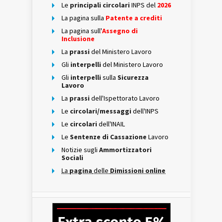
Le
principali circolari
INPS del
2026
La pagina sulla
Patente a crediti
La pagina sull'
Assegno di
Inclusione
La
prassi
del Ministero Lavoro
Gli
interpelli
del Ministero Lavoro
Gli
interpelli
sulla
Sicurezza
Lavoro
La
prassi
dell'Ispettorato Lavoro
Le
circolari/messaggi
dell'INPS
Le
circolari
dell'INAIL
Le
Sentenze di Cassazione
Lavoro
Notizie sugli
Ammortizzatori
Sociali
La
pagina
delle
Dimissioni online