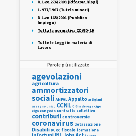
D.L.vo 276/2003 (Riforma Biagi)
L. 977/1967 (Tutela minori)
D.L.vo 165/2001 (Pubblico
Impiego)
Tutta la normativa COVID-19
Tutte le Leggi in materia di
Lavoro
Parole più utilizzate
agevolazioni
agricoltura
ammortizzatori
sociali
Appalto
ANPAL
artigiani
CCNL
assegno unico
cigo
CIG in deroga
contratto collettivo
cigs
congedo
contributi
controversie
coronavirus
detassazione
Disabili
fiscale
formazione
DURC
INL
Jobs Act
infortuni
Lavoro