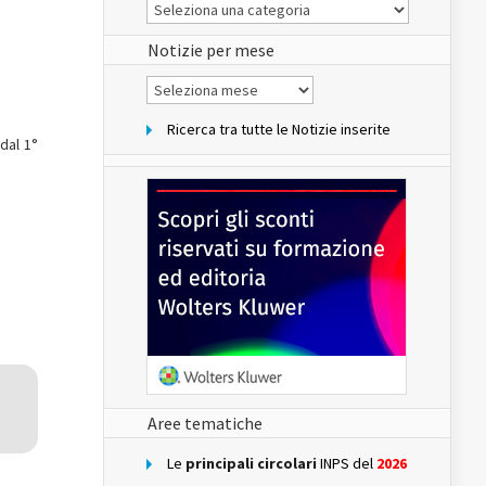
Le
Notizie
del
sito
Notizie per mese
Notizie
per
mese
Ricerca tra tutte le Notizie inserite
dal 1°
Aree tematiche
Le
principali circolari
INPS del
2026