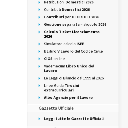
Retribuzioni
Domestici 2026
Contributi
Domestici 2026
Contributi
per
OTD e OTI 2026
Gestione separata
– aliquote
2026
Calcolo Ticket Licenziamento
2026
Simulatore calcolo
ISEE
Il
Libro V Lavoro
del Codice Civile
CIGS
on-line
Vademecum
Libro Unico del
Lavoro
Le Leggi di Bilancio dal 1999 al 2026
Linee Guida
Tirocini
extracurriculari
Albo
Agenzie per il Lavoro
Gazzetta Ufficiale
Leggi tutte le Gazzette Ufficiali