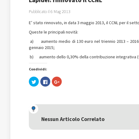
Pubblicato il 6 Mag 2013
E’ stato rinnovato, in data 3 maggio 2013, il CCNL per il sett
Queste le principali novità:
a) aumento medio di 130 euro nel triennio 2013 – 2016 in 
gennaio 2015;
b) aumento dello 0,30% della contribuzione integrativa (fo
Condividi:
Fai
Fai
Fai
clic
clic
clic
qui
per
qui
per
condividere
per
condividere
su
condividere
su
Facebook
su
Twitter
(Si
Google+
(Si
apre
(Si
apre
in
apre
in
una
in
una
nuova
una
Nessun Articolo Correlato
nuova
finestra)
nuova
finestra)
finestra)