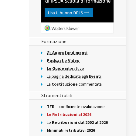
Formazione
Gli
Approfondimenti
Podcast
e
Video
Le Guide
interattive
La pagina dedicata agli
Eventi
La
Costituzione
commentata
Strumenti utili
TFR
– coefficiente rivalutazione
Le Retribuzioni al 2026
Le
Retribuzioni dal 2002 al 2026
Minimali retributivi 2026