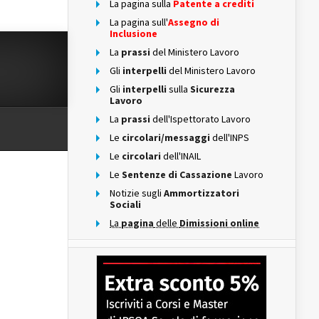
La pagina sulla
Patente a crediti
La pagina sull'
Assegno di
Inclusione
La
prassi
del Ministero Lavoro
Gli
interpelli
del Ministero Lavoro
Gli
interpelli
sulla
Sicurezza
Lavoro
La
prassi
dell'Ispettorato Lavoro
Le
circolari/messaggi
dell'INPS
Le
circolari
dell'INAIL
Le
Sentenze di Cassazione
Lavoro
Notizie sugli
Ammortizzatori
Sociali
La
pagina
delle
Dimissioni online