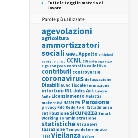
Tutte le Leggi in materia di
Lavoro
Parole più utilizzate
agevolazioni
agricoltura
ammortizzatori
sociali
Appalto
ANPAL
artigiani
CCNL
assegno unico
cigo
CIG in deroga
contratto collettivo
cigs
congedo
contributi
controversie
coronavirus
detassazione
Disabili
fiscale
formazione
DURC
INL
Jobs Act
infortuni
Lavoro
Licenziamento
Agile
Malattia
Pensione
PA
maternità
NASPI
privacy
RdC
Reddito di Cittadinanza
sicurezza
retribuzione
Smart
Working
somministrazione
statistiche
Stranieri
tassazione
Tempo determinato
Vigilanza
TFR
Welfare