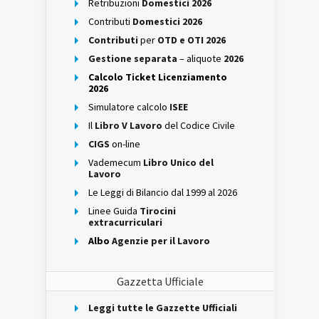
Retribuzioni
Domestici 2026
Contributi
Domestici 2026
Contributi
per
OTD e OTI 2026
Gestione separata
– aliquote
2026
Calcolo Ticket Licenziamento
2026
Simulatore calcolo
ISEE
Il
Libro V Lavoro
del Codice Civile
CIGS
on-line
Vademecum
Libro Unico del
Lavoro
Le Leggi di Bilancio dal 1999 al 2026
Linee Guida
Tirocini
extracurriculari
Albo
Agenzie per il Lavoro
Gazzetta Ufficiale
Leggi tutte le Gazzette Ufficiali