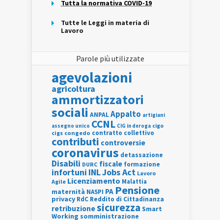
Tutta la normativa COVID-19
Tutte le Leggi in materia di
Lavoro
Parole più utilizzate
agevolazioni
agricoltura
ammortizzatori
sociali
Appalto
ANPAL
artigiani
CCNL
assegno unico
cigo
CIG in deroga
contratto collettivo
cigs
congedo
contributi
controversie
coronavirus
detassazione
Disabili
fiscale
formazione
DURC
INL
Jobs Act
infortuni
Lavoro
Licenziamento
Agile
Malattia
Pensione
PA
maternità
NASPI
privacy
RdC
Reddito di Cittadinanza
sicurezza
retribuzione
Smart
Working
somministrazione