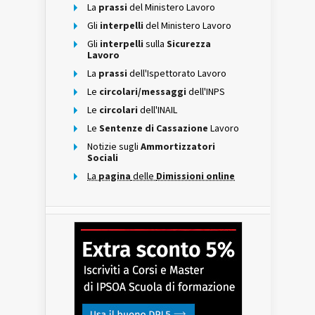
La
prassi
del Ministero Lavoro
Gli
interpelli
del Ministero Lavoro
Gli
interpelli
sulla
Sicurezza
Lavoro
La
prassi
dell'Ispettorato Lavoro
Le
circolari/messaggi
dell'INPS
Le
circolari
dell'INAIL
Le
Sentenze di Cassazione
Lavoro
Notizie sugli
Ammortizzatori
Sociali
La
pagina
delle
Dimissioni online