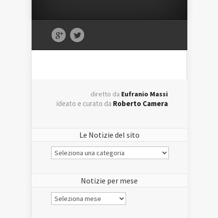
diretto da
Eufranio Massi
ideato e curato da
Roberto Camera
Le Notizie del sito
Le
Notizie
del
sito
Notizie per mese
Notizie
per
mese