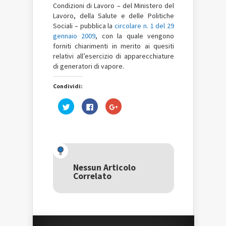
Condizioni di Lavoro – del Ministero del
Lavoro, della Salute e delle Politiche
Sociali – pubblica la
circolare n. 1 del 29
gennaio 2009
, con la quale vengono
forniti chiarimenti in merito ai quesiti
relativi all’esercizio di apparecchiature
di generatori di vapore.
Condividi:
Fai
Fai
Fai
clic
clic
clic
qui
per
qui
per
condividere
per
condividere
su
condividere
su
Facebook
su
Twitter
(Si
Google+
(Si
apre
(Si
apre
in
apre
in
una
in
una
nuova
una
Nessun Articolo
nuova
finestra)
nuova
Correlato
finestra)
finestra)