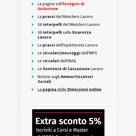
La pagina sull'
Assegno di
Inclusione
La
prassi
del Ministero Lavoro
Gli
interpelli
del Ministero Lavoro
Gli
interpelli
sulla
Sicurezza
Lavoro
La
prassi
dell'Ispettorato Lavoro
Le
circolari/messaggi
dell'INPS
Le
circolari
dell'INAIL
Le
Sentenze di Cassazione
Lavoro
Notizie sugli
Ammortizzatori
Sociali
La
pagina
delle
Dimissioni online