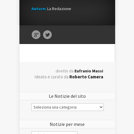
Autore:
La Redazione
diretto da
Eufranio Massi
ideato e curato da
Roberto Camera
Le Notizie del sito
Le
Notizie
del
sito
Notizie per mese
Notizie