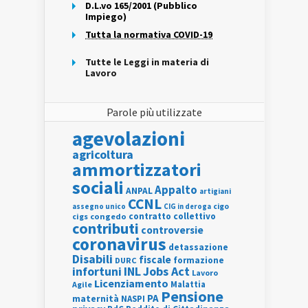
D.L.vo 165/2001 (Pubblico
Impiego)
Tutta la normativa COVID-19
Tutte le Leggi in materia di
Lavoro
Parole più utilizzate
agevolazioni
agricoltura
ammortizzatori
sociali
Appalto
ANPAL
artigiani
CCNL
assegno unico
cigo
CIG in deroga
contratto collettivo
cigs
congedo
contributi
controversie
coronavirus
detassazione
Disabili
fiscale
formazione
DURC
INL
Jobs Act
infortuni
Lavoro
Licenziamento
Agile
Malattia
Pensione
PA
maternità
NASPI