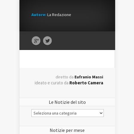
Autore:
La Redazione
diretto da
Eufranio Massi
ideato e curato da
Roberto Camera
Le Notizie del sito
Le
Notizie
del
sito
Notizie per mese