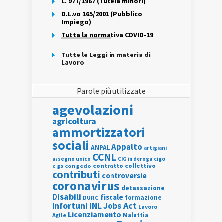
L. 977/1967 (Tutela minori)
D.L.vo 165/2001 (Pubblico
Impiego)
Tutta la normativa COVID-19
Tutte le Leggi in materia di
Lavoro
Parole più utilizzate
agevolazioni
agricoltura
ammortizzatori
sociali
Appalto
ANPAL
artigiani
CCNL
assegno unico
cigo
CIG in deroga
contratto collettivo
cigs
congedo
contributi
controversie
coronavirus
detassazione
Disabili
fiscale
formazione
DURC
INL
Jobs Act
infortuni
Lavoro
Licenziamento
Agile
Malattia