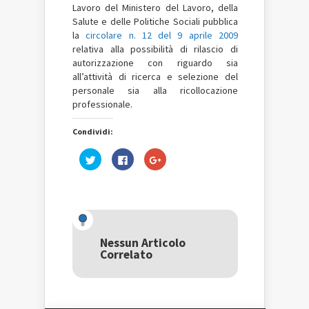
Lavoro del Ministero del Lavoro, della
Salute e delle Politiche Sociali pubblica
la
circolare n. 12 del 9 aprile 2009
relativa alla possibilità di rilascio di
autorizzazione con riguardo sia
all’attività di ricerca e selezione del
personale sia alla ricollocazione
professionale.
Condividi:
Fai
Fai
Fai
clic
clic
clic
qui
per
qui
per
condividere
per
condividere
su
condividere
su
Facebook
su
Twitter
(Si
Google+
(Si
apre
(Si
apre
in
apre
in
una
in
una
nuova
una
Nessun Articolo
nuova
finestra)
nuova
Correlato
finestra)
finestra)