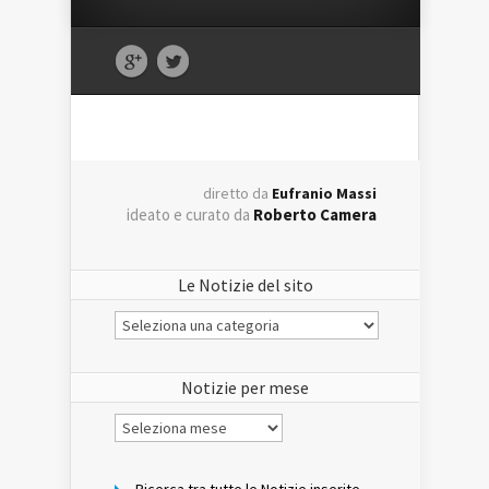
diretto da
Eufranio Massi
ideato e curato da
Roberto Camera
Le Notizie del sito
Le
Notizie
del
sito
Notizie per mese
Notizie
per
mese