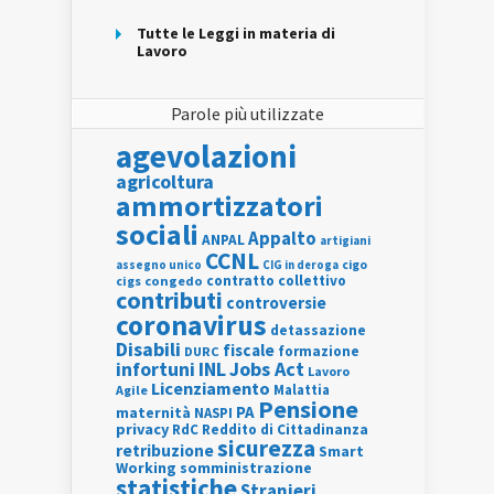
Tutte le Leggi in materia di
Lavoro
Parole più utilizzate
agevolazioni
agricoltura
ammortizzatori
sociali
Appalto
ANPAL
artigiani
CCNL
assegno unico
cigo
CIG in deroga
contratto collettivo
cigs
congedo
contributi
controversie
coronavirus
detassazione
Disabili
fiscale
formazione
DURC
INL
Jobs Act
infortuni
Lavoro
Licenziamento
Agile
Malattia
Pensione
PA
maternità
NASPI
privacy
RdC
Reddito di Cittadinanza
sicurezza
retribuzione
Smart
Working
somministrazione
statistiche
Stranieri