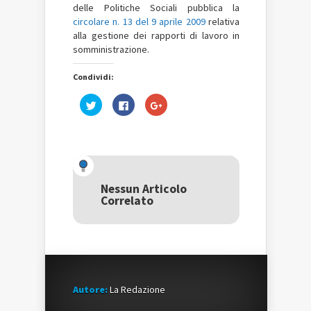
delle Politiche Sociali pubblica la
circolare n. 13 del 9 aprile 2009
relativa
alla gestione dei rapporti di lavoro in
somministrazione.
Condividi:
Fai
Fai
Fai
clic
clic
clic
qui
per
qui
per
condividere
per
condividere
su
condividere
su
Facebook
su
Twitter
(Si
Google+
(Si
apre
(Si
apre
in
apre
in
una
in
una
nuova
una
Nessun Articolo
nuova
finestra)
nuova
Correlato
finestra)
finestra)
Autore:
La Redazione