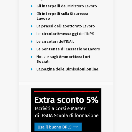
Gli
interpelli
del Ministero Lavoro
Gli
interpelli
sulla
Sicurezza
Lavoro
La
prassi
dell'Ispettorato Lavoro
Le
circolari/messaggi
dell'INPS
Le
circolari
dell'INAIL
Le
Sentenze di Cassazione
Lavoro
Notizie sugli
Ammortizzatori
Sociali
La
pagina
delle
Dimissioni online