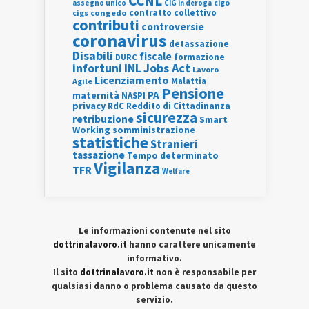
CCNL
assegno unico
cigo
CIG in deroga
contratto collettivo
cigs
congedo
contributi
controversie
coronavirus
detassazione
Disabili
fiscale
formazione
DURC
INL
Jobs Act
infortuni
Lavoro
Licenziamento
Agile
Malattia
Pensione
PA
maternità
NASPI
privacy
RdC
Reddito di Cittadinanza
sicurezza
retribuzione
Smart
Working
somministrazione
statistiche
Stranieri
tassazione
Tempo determinato
Vigilanza
TFR
Welfare
Le informazioni contenute nel sito
dottrinalavoro.it
hanno carattere unicamente
informativo.
Il sito
dottrinalavoro.it
non è responsabile per
qualsiasi danno o problema causato da questo
servizio.