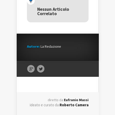
apre
in
apre
in
una
in
una
nuova
una
Nessun Articolo
nuova
finestra)
nuova
Correlato
finestra)
finestra)
Autore:
La Redazione
diretto da
Eufranio Massi
ideato e curato da
Roberto Camera