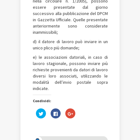
nella circolare n. 1/2005), possono
essere presentate dal giorno
successivo alla pubblicazione del DPCM
in Gazzetta Ufficiale. Quelle presentate
anteriormente sono considerate
inammissibili;
d) il datore di lavoro può inviare in un
unico plico più domande;
e) le associazioni datoriali, in caso di
lavoro stagionale, possono inviare più
richieste provenienti da datori di lavoro
diversi loro associati, utilizzando le
modalità dell’invio postale sopra
indicate.
Condividi:
Fai
Fai
Fai
clic
clic
clic
qui
per
qui
per
condividere
per
condividere
su
condividere
su
Facebook
su
Twitter
(Si
Google+
(Si
apre
(Si