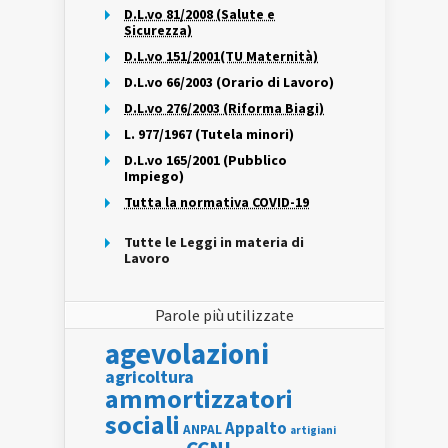
D.L.vo 81/2008 (Salute e
Sicurezza)
D.L.vo 151/2001(TU Maternità)
D.L.vo 66/2003 (Orario di Lavoro)
D.L.vo 276/2003 (Riforma Biagi)
L. 977/1967 (Tutela minori)
D.L.vo 165/2001 (Pubblico
Impiego)
Tutta la normativa COVID-19
Tutte le Leggi in materia di
Lavoro
Parole più utilizzate
agevolazioni
agricoltura
ammortizzatori
sociali
Appalto
ANPAL
artigiani