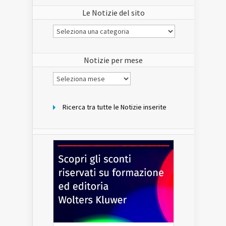
Le Notizie del sito
Le
Notizie
del
sito
Notizie per mese
Notizie
per
mese
Ricerca tra tutte le Notizie inserite