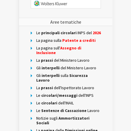
Aree tematiche
Le
principali circolari
INPS del
2026
La pagina sulla
Patente a crediti
La pagina sull'
Assegno di
Inclusione
La
prassi
del Ministero Lavoro
Gli
interpelli
del Ministero Lavoro
Gli
interpelli
sulla
Sicurezza
Lavoro
La
prassi
dell'Ispettorato Lavoro
Le
circolari/messaggi
dell'INPS
Le
circolari
dell'INAIL
Le
Sentenze di Cassazione
Lavoro
Notizie sugli
Ammortizzatori
Sociali
La
pagina
delle
Dimissioni online