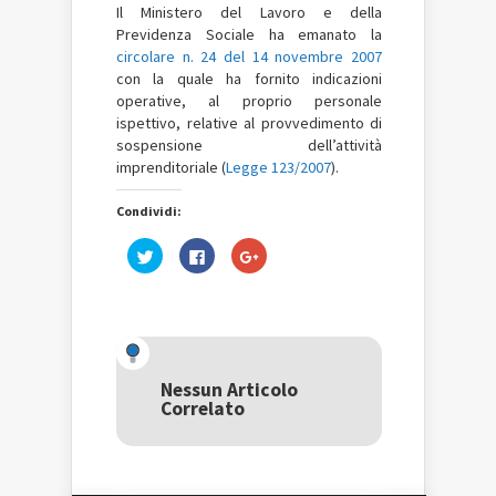
Il Ministero del Lavoro e della
Previdenza Sociale ha emanato la
circolare n. 24 del 14 novembre 2007
con la quale ha fornito indicazioni
operative, al proprio personale
ispettivo, relative al provvedimento di
sospensione dell’attività
imprenditoriale (
Legge 123/2007
).
Condividi:
Fai
Fai
Fai
clic
clic
clic
qui
per
qui
per
condividere
per
condividere
su
condividere
su
Facebook
su
Twitter
(Si
Google+
(Si
apre
(Si
apre
in
apre
in
una
in
una
nuova
una
Nessun Articolo
nuova
finestra)
nuova
Correlato
finestra)
finestra)