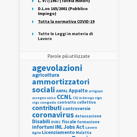
L. 977/1967 (Tutela minori)
D.L.vo 165/2001 (Pubblico
Impiego)
Tutta la normativa COVID-19
Tutte le Leggi in materia di
Lavoro
Parole più utilizzate
agevolazioni
agricoltura
ammortizzatori
sociali
Appalto
ANPAL
artigiani
CCNL
assegno unico
cigo
CIG in deroga
contratto collettivo
cigs
congedo
contributi
controversie
coronavirus
detassazione
Disabili
fiscale
formazione
DURC
INL
Jobs Act
infortuni
Lavoro
Licenziamento
Agile
Malattia