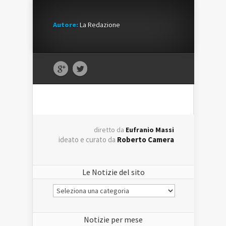
Autore:
La Redazione
diretto da
Eufranio Massi
ideato e curato da
Roberto Camera
Le Notizie del sito
Le
Notizie
del
sito
Notizie per mese