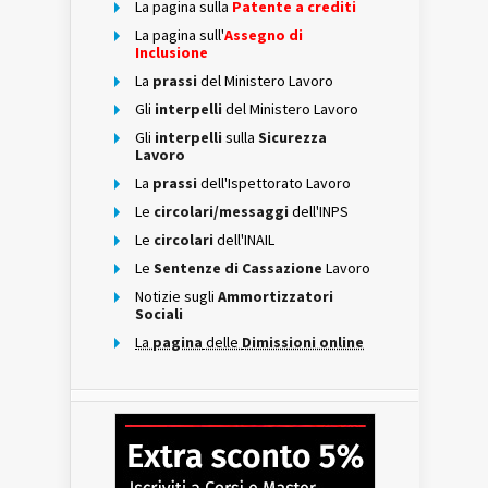
La pagina sulla
Patente a crediti
La pagina sull'
Assegno di
Inclusione
La
prassi
del Ministero Lavoro
Gli
interpelli
del Ministero Lavoro
Gli
interpelli
sulla
Sicurezza
Lavoro
La
prassi
dell'Ispettorato Lavoro
Le
circolari/messaggi
dell'INPS
Le
circolari
dell'INAIL
Le
Sentenze di Cassazione
Lavoro
Notizie sugli
Ammortizzatori
Sociali
La
pagina
delle
Dimissioni online