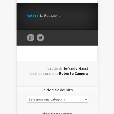
Autore:
La Redazione
diretto da
Eufranio Massi
ideato e curato da
Roberto Camera
Le Notizie del sito
Le
Notizie
del
sito
Notizie per mese