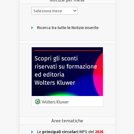
Notizie
per
mese
Ricerca tra tutte le Notizie inserite
Aree tematiche
Le
principali circolari
INPS del
2026