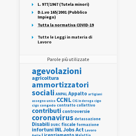
L. 977/1967 (Tutela minori)
D.L.vo 165/2001 (Pubblico
Impiego)
Tutta la normativa COVID-19
Tutte le Leggi in materia di
Lavoro
Parole più utilizzate
agevolazioni
agricoltura
ammortizzatori
sociali
Appalto
ANPAL
artigiani
CCNL
assegno unico
cigo
CIG in deroga
contratto collettivo
cigs
congedo
contributi
controversie
coronavirus
detassazione
Disabili
fiscale
formazione
DURC
INL
Jobs Act
infortuni
Lavoro
Licenziamento
Agile
Malattia