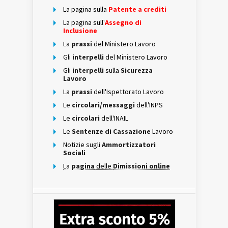
La pagina sulla
Patente a crediti
La pagina sull'
Assegno di
Inclusione
La
prassi
del Ministero Lavoro
Gli
interpelli
del Ministero Lavoro
Gli
interpelli
sulla
Sicurezza
Lavoro
La
prassi
dell'Ispettorato Lavoro
Le
circolari/messaggi
dell'INPS
Le
circolari
dell'INAIL
Le
Sentenze di Cassazione
Lavoro
Notizie sugli
Ammortizzatori
Sociali
La
pagina
delle
Dimissioni online