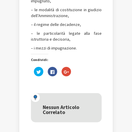
impugnato,
–
le modalità di costituzione in giudizio
dell’Amministrazione,
–
il regime delle decadenze,
– le particolarità legate alla fase
istruttoria e decisoria,
–
i mezzi di impugnazione.
Condividi:
Fai
Fai
Fai
clic
clic
clic
qui
per
qui
per
condividere
per
condividere
su
condividere
su
Facebook
su
Twitter
(Si
Google+
(Si
apre
(Si
apre
in
apre
in
una
in
una
nuova
una
Nessun Articolo
nuova
finestra)
nuova
Correlato
finestra)
finestra)