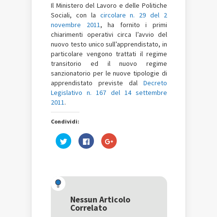
Il
Ministero del Lavoro e delle Politiche
Sociali, con la
circolare n. 29 del 2
novembre 2011
, ha fornito i primi
chiarimenti operativi circa l’avvio del
nuovo testo unico sull’apprendistato, in
particolare vengono trattati il regime
transitorio ed il nuovo regime
sanzionatorio per le nuove tipologie di
apprendistato previste dal
Decreto
Legislativo n. 167 del 14 settembre
2011
.
Condividi:
Fai
Fai
Fai
clic
clic
clic
qui
per
qui
per
condividere
per
condividere
su
condividere
su
Facebook
su
Twitter
(Si
Google+
(Si
apre
(Si
apre
in
apre
in
una
in
una
nuova
una
Nessun Articolo
nuova
finestra)
nuova
Correlato
finestra)
finestra)