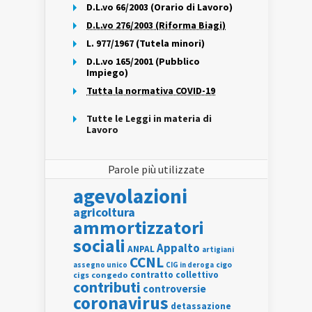
D.L.vo 66/2003 (Orario di Lavoro)
D.L.vo 276/2003 (Riforma Biagi)
L. 977/1967 (Tutela minori)
D.L.vo 165/2001 (Pubblico
Impiego)
Tutta la normativa COVID-19
Tutte le Leggi in materia di
Lavoro
Parole più utilizzate
agevolazioni
agricoltura
ammortizzatori
sociali
Appalto
ANPAL
artigiani
CCNL
assegno unico
cigo
CIG in deroga
contratto collettivo
cigs
congedo
contributi
controversie
coronavirus
detassazione