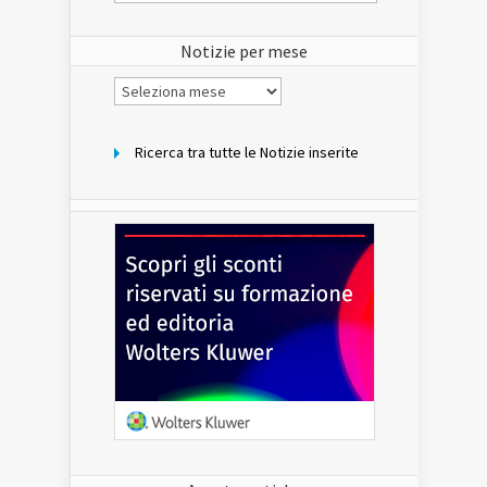
del
sito
Notizie per mese
Notizie
per
mese
Ricerca tra tutte le Notizie inserite