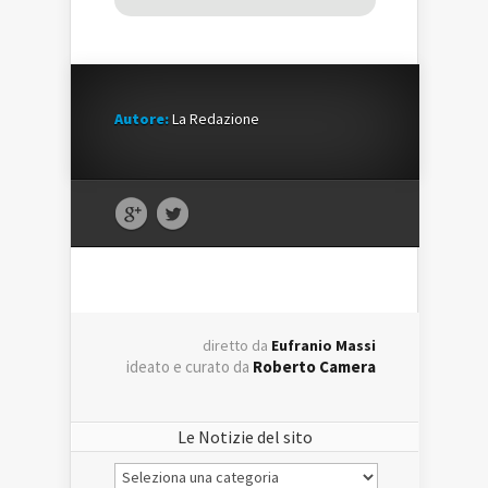
Autore:
La Redazione
diretto da
Eufranio Massi
ideato e curato da
Roberto Camera
Le Notizie del sito
Le
Notizie