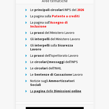
Aree tematiche
Le
principali circolari
INPS del
2026
La pagina sulla
Patente a crediti
La pagina sull'
Assegno di
Inclusione
La
prassi
del Ministero Lavoro
Gli
interpelli
del Ministero Lavoro
Gli
interpelli
sulla
Sicurezza
Lavoro
La
prassi
dell'Ispettorato Lavoro
Le
circolari/messaggi
dell'INPS
Le
circolari
dell'INAIL
Le
Sentenze di Cassazione
Lavoro
Notizie sugli
Ammortizzatori
Sociali
La
pagina
delle
Dimissioni online